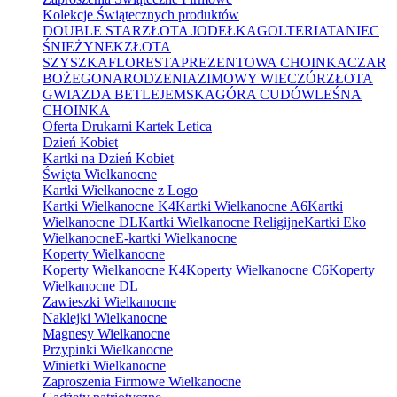
Kolekcje Świątecznych produktów
DOUBLE STAR
ZŁOTA JODEŁKA
GOLTERIA
TANIEC
ŚNIEŻYNEK
ZŁOTA
SZYSZKA
FLORESTA
PREZENTOWA CHOINKA
CZAR
BOŻEGONARODZENIA
ZIMOWY WIECZÓR
ZŁOTA
GWIAZDA BETLEJEMSKA
GÓRA CUDÓW
LEŚNA
CHOINKA
Oferta Drukarni Kartek Letica
Dzień Kobiet
Kartki na Dzień Kobiet
Święta Wielkanocne
Kartki Wielkanocne z Logo
Kartki Wielkanocne K4
Kartki Wielkanocne A6
Kartki
Wielkanocne DL
Kartki Wielkanocne Religijne
Kartki Eko
Wielkanocne
E-kartki Wielkanocne
Koperty Wielkanocne
Koperty Wielkanocne K4
Koperty Wielkanocne C6
Koperty
Wielkanocne DL
Zawieszki Wielkanocne
Naklejki Wielkanocne
Magnesy Wielkanocne
Przypinki Wielkanocne
Winietki Wielkanocne
Zaproszenia Firmowe Wielkanocne