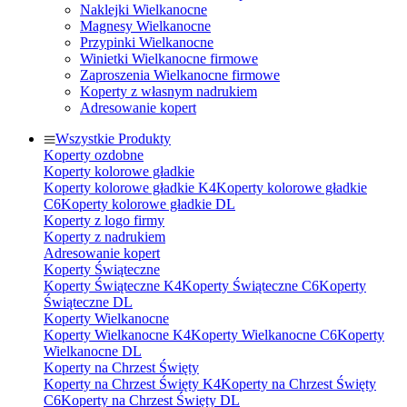
Naklejki Wielkanocne
Magnesy Wielkanocne
Przypinki Wielkanocne
Winietki Wielkanocne firmowe
Zaproszenia Wielkanocne firmowe
Koperty z własnym nadrukiem
Adresowanie kopert
Wszystkie Produkty
Koperty ozdobne
Koperty kolorowe gładkie
Koperty kolorowe gładkie K4
Koperty kolorowe gładkie
C6
Koperty kolorowe gładkie DL
Koperty z logo firmy
Koperty z nadrukiem
Adresowanie kopert
Koperty Świąteczne
Koperty Świąteczne K4
Koperty Świąteczne C6
Koperty
Świąteczne DL
Koperty Wielkanocne
Koperty Wielkanocne K4
Koperty Wielkanocne C6
Koperty
Wielkanocne DL
Koperty na Chrzest Święty
Koperty na Chrzest Święty K4
Koperty na Chrzest Święty
C6
Koperty na Chrzest Święty DL