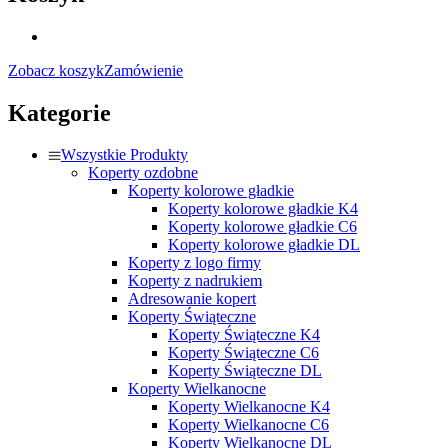
Zobacz koszyk
Zamówienie
Kategorie
Wszystkie Produkty
Koperty ozdobne
Koperty kolorowe gładkie
Koperty kolorowe gładkie K4
Koperty kolorowe gładkie C6
Koperty kolorowe gładkie DL
Koperty z logo firmy
Koperty z nadrukiem
Adresowanie kopert
Koperty Świąteczne
Koperty Świąteczne K4
Koperty Świąteczne C6
Koperty Świąteczne DL
Koperty Wielkanocne
Koperty Wielkanocne K4
Koperty Wielkanocne C6
Koperty Wielkanocne DL