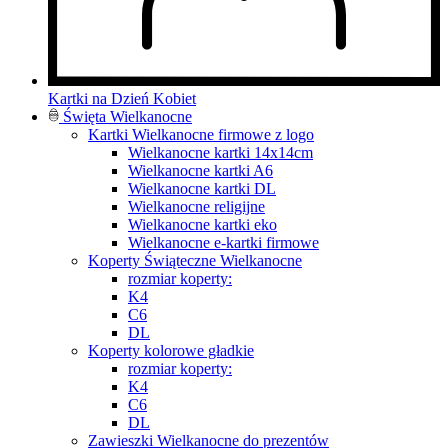
Kartki na Dzień Kobiet
Święta Wielkanocne
Kartki Wielkanocne firmowe z logo
Wielkanocne kartki 14x14cm
Wielkanocne kartki A6
Wielkanocne kartki DL
Wielkanocne religijne
Wielkanocne kartki eko
Wielkanocne e-kartki firmowe
Koperty Świąteczne Wielkanocne
rozmiar koperty:
K4
C6
DL
Koperty kolorowe gładkie
rozmiar koperty:
K4
C6
DL
Zawieszki Wielkanocne do prezentów