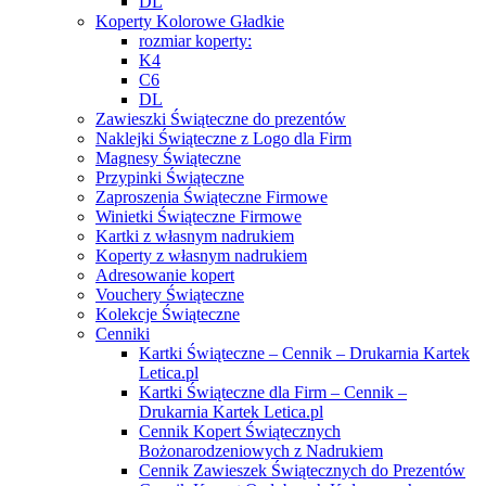
DL
Koperty Kolorowe Gładkie
rozmiar koperty:
K4
C6
DL
Zawieszki Świąteczne do prezentów
Naklejki Świąteczne z Logo dla Firm
Magnesy Świąteczne
Przypinki Świąteczne
Zaproszenia Świąteczne Firmowe
Winietki Świąteczne Firmowe
Kartki z własnym nadrukiem
Koperty z własnym nadrukiem
Adresowanie kopert
Vouchery Świąteczne
Kolekcje Świąteczne
Cenniki
Kartki Świąteczne – Cennik – Drukarnia Kartek
Letica.pl
Kartki Świąteczne dla Firm – Cennik –
Drukarnia Kartek Letica.pl
Cennik Kopert Świątecznych
Bożonarodzeniowych z Nadrukiem
Cennik Zawieszek Świątecznych do Prezentów