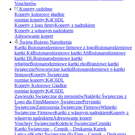
Voucherów
Koperty ozdobne
Koperty kolorowe gładkie
rozmiar koperty:
K4
C6
DL
Koperty z logo firmy
Koperty z nadrukiem
Koperty z własnym nadrukiem
Adresowanie kopert
Święta Bożego Narodzenia
Kartki Bożonarodzeniowe firmowe z logo
Bożonarodzeniowe
kartki K4
Bożonarodzeniowe kartki A6
Bożonarodzeniowe
kartki DL
Bożonarodzeniowe kartki
religijne
Bożonarodzeniowe kartki eko
Branżowe kartki
świąteczne
Noworoczne kartki
Bożonarodzeniowe e-kartki
firmowe
Koperty Świąteczne
rozmiar koperty:
K4
C6
DL
Koperty Kolorowe Gładkie
rozmiar koperty:
K4
C6
DL
Zawieszki Świąteczne do prezentów
Naklejki Świąteczne z
Logo dla Firm
Magnesy Świąteczne
Przypinki
Świąteczne
Zaproszenia Świąteczne Firmowe
Winietki
Świąteczne Firmowe
Kartki z własnym nadrukiem
Koperty z
własnym nadrukiem
Adresowanie kopert
Vouchery Świąteczne
Kolekcje Świąteczne
Cenniki
Kartki Świąteczne – Cennik – Drukarnia Kartek
Letica.pl
Kartki Świąteczne dla Firm – Cennik – Drukarnia