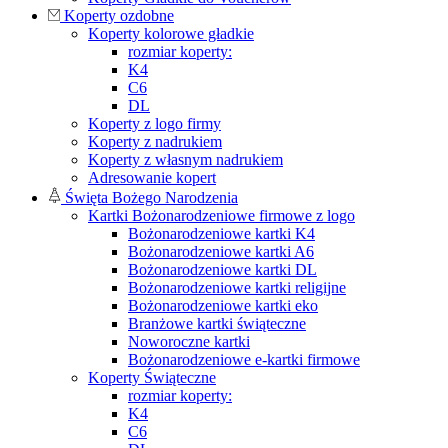
Koperty ozdobne
Koperty kolorowe gładkie
rozmiar koperty:
K4
C6
DL
Koperty z logo firmy
Koperty z nadrukiem
Koperty z własnym nadrukiem
Adresowanie kopert
Święta Bożego Narodzenia
Kartki Bożonarodzeniowe firmowe z logo
Bożonarodzeniowe kartki K4
Bożonarodzeniowe kartki A6
Bożonarodzeniowe kartki DL
Bożonarodzeniowe kartki religijne
Bożonarodzeniowe kartki eko
Branżowe kartki świąteczne
Noworoczne kartki
Bożonarodzeniowe e-kartki firmowe
Koperty Świąteczne
rozmiar koperty:
K4
C6