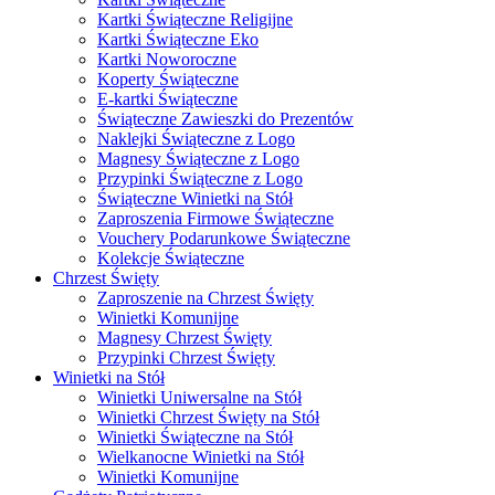
Kartki Świąteczne Religijne
Kartki Świąteczne Eko
Kartki Noworoczne
Koperty Świąteczne
E-kartki Świąteczne
Świąteczne Zawieszki do Prezentów
Naklejki Świąteczne z Logo
Magnesy Świąteczne z Logo
Przypinki Świąteczne z Logo
Świąteczne Winietki na Stół
Zaproszenia Firmowe Świąteczne
Vouchery Podarunkowe Świąteczne
Kolekcje Świąteczne
Chrzest Święty
Zaproszenie na Chrzest Święty
Winietki Komunijne
Magnesy Chrzest Święty
Przypinki Chrzest Święty
Winietki na Stół
Winietki Uniwersalne na Stół
Winietki Chrzest Święty na Stół
Winietki Świąteczne na Stół
Wielkanocne Winietki na Stół
Winietki Komunijne