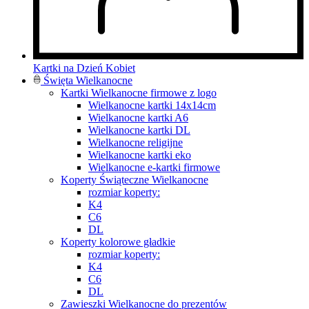
Kartki na Dzień Kobiet
Święta Wielkanocne
Kartki Wielkanocne firmowe z logo
Wielkanocne kartki 14x14cm
Wielkanocne kartki A6
Wielkanocne kartki DL
Wielkanocne religijne
Wielkanocne kartki eko
Wielkanocne e-kartki firmowe
Koperty Świąteczne Wielkanocne
rozmiar koperty:
K4
C6
DL
Koperty kolorowe gładkie
rozmiar koperty:
K4
C6
DL
Zawieszki Wielkanocne do prezentów