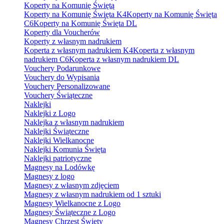
Koperty na Komunię Świętą
Koperty na Komunię Święta K4
Koperty na Komunię Święta
C6
Koperty na Komunię Święta DL
Koperty dla Voucherów
Koperty z własnym nadrukiem
Koperta z własnym nadrukiem K4
Koperta z własnym
nadrukiem C6
Koperta z własnym nadrukiem DL
Vouchery Podarunkowe
Vouchery do Wypisania
Vouchery Personalizowane
Vouchery Świąteczne
Naklejki
Naklejki z Logo
Naklejka z własnym nadrukiem
Naklejki Świąteczne
Naklejki Wielkanocne
Naklejki Komunia Święta
Naklejki patriotyczne
Magnesy na Lodówkę
Magnesy z logo
Magnesy z własnym zdjęciem
Magnesy z własnym nadrukiem od 1 sztuki
Magnesy Wielkanocne z Logo
Magnesy Świąteczne z Logo
Magnesy Chrzest Święty