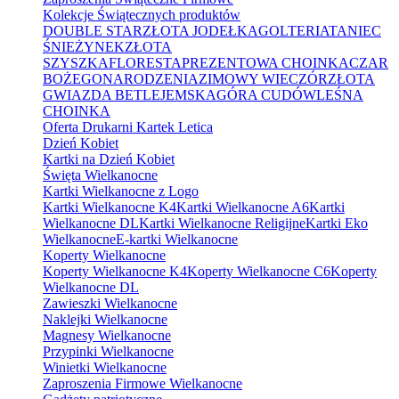
Kolekcje Świątecznych produktów
DOUBLE STAR
ZŁOTA JODEŁKA
GOLTERIA
TANIEC
ŚNIEŻYNEK
ZŁOTA
SZYSZKA
FLORESTA
PREZENTOWA CHOINKA
CZAR
BOŻEGONARODZENIA
ZIMOWY WIECZÓR
ZŁOTA
GWIAZDA BETLEJEMSKA
GÓRA CUDÓW
LEŚNA
CHOINKA
Oferta Drukarni Kartek Letica
Dzień Kobiet
Kartki na Dzień Kobiet
Święta Wielkanocne
Kartki Wielkanocne z Logo
Kartki Wielkanocne K4
Kartki Wielkanocne A6
Kartki
Wielkanocne DL
Kartki Wielkanocne Religijne
Kartki Eko
Wielkanocne
E-kartki Wielkanocne
Koperty Wielkanocne
Koperty Wielkanocne K4
Koperty Wielkanocne C6
Koperty
Wielkanocne DL
Zawieszki Wielkanocne
Naklejki Wielkanocne
Magnesy Wielkanocne
Przypinki Wielkanocne
Winietki Wielkanocne
Zaproszenia Firmowe Wielkanocne