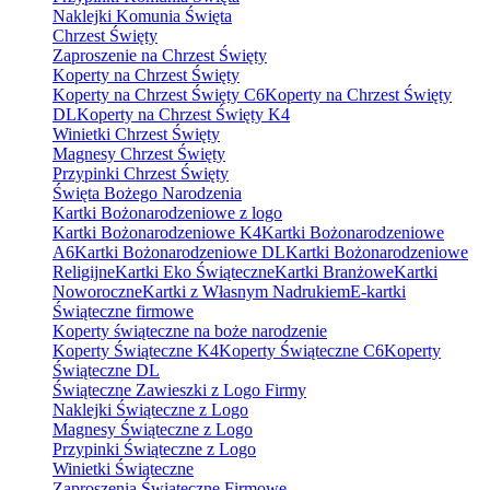
Naklejki Komunia Święta
Chrzest Święty
Zaproszenie na Chrzest Święty
Koperty na Chrzest Święty
Koperty na Chrzest Święty C6
Koperty na Chrzest Święty
DL
Koperty na Chrzest Święty K4
Winietki Chrzest Święty
Magnesy Chrzest Święty
Przypinki Chrzest Święty
Święta Bożego Narodzenia
Kartki Bożonarodzeniowe z logo
Kartki Bożonarodzeniowe K4
Kartki Bożonarodzeniowe
A6
Kartki Bożonarodzeniowe DL
Kartki Bożonarodzeniowe
Religijne
Kartki Eko Świąteczne
Kartki Branżowe
Kartki
Noworoczne
Kartki z Własnym Nadrukiem
E-kartki
Świąteczne firmowe
Koperty świąteczne na boże narodzenie
Koperty Świąteczne K4
Koperty Świąteczne C6
Koperty
Świąteczne DL
Świąteczne Zawieszki z Logo Firmy
Naklejki Świąteczne z Logo
Magnesy Świąteczne z Logo
Przypinki Świąteczne z Logo
Winietki Świąteczne
Zaproszenia Świąteczne Firmowe