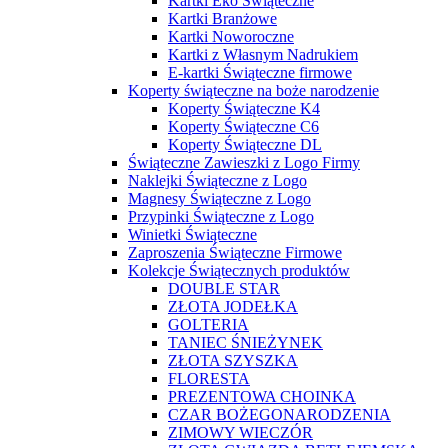
Kartki Eko Świąteczne
Kartki Branżowe
Kartki Noworoczne
Kartki z Własnym Nadrukiem
E-kartki Świąteczne firmowe
Koperty świąteczne na boże narodzenie
Koperty Świąteczne K4
Koperty Świąteczne C6
Koperty Świąteczne DL
Świąteczne Zawieszki z Logo Firmy
Naklejki Świąteczne z Logo
Magnesy Świąteczne z Logo
Przypinki Świąteczne z Logo
Winietki Świąteczne
Zaproszenia Świąteczne Firmowe
Kolekcje Świątecznych produktów
DOUBLE STAR
ZŁOTA JODEŁKA
GOLTERIA
TANIEC ŚNIEŻYNEK
ZŁOTA SZYSZKA
FLORESTA
PREZENTOWA CHOINKA
CZAR BOŻEGONARODZENIA
ZIMOWY WIECZÓR