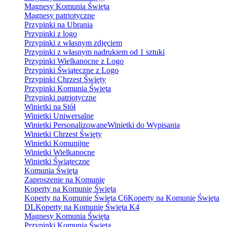
Magnesy Komunia Święta
Magnesy patriotyczne
Przypinki na Ubrania
Przypinki z logo
Przypinki z własnym zdjęciem
Przypinki z własnym nadrukiem od 1 sztuki
Przypinki Wielkanocne z Logo
Przypinki Świąteczne z Logo
Przypinki Chrzest Święty
Przypinki Komunia Święta
Przypinki patriotyczne
Winietki na Stół
Winietki Uniwersalne
Winietki Personalizowane
Winietki do Wypisania
Winietki Chrzest Święty
Winietki Komunijne
Winietki Wielkanocne
Winietki Świąteczne
Komunia Święta
Zaproszenie na Komunię
Koperty na Komunię Świętą
Koperty na Komunię Święta C6
Koperty na Komunię Święta
DL
Koperty na Komunię Święta K4
Magnesy Komunia Święta
Przypinki Komunia Święta