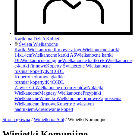
Kartki na Dzień Kobiet
Święta Wielkanocne
Kartki Wielkanocne firmowe z logo
Wielkanocne kartki
14x14cm
Wielkanocne kartki A6
Wielkanocne kartki
DL
Wielkanocne religijne
Wielkanocne kartki eko
Wielkanocne
e-kartki firmowe
Koperty Świąteczne Wielkanocne
rozmiar koperty:
K4
C6
DL
Koperty kolorowe gładkie
rozmiar koperty:
K4
C6
DL
Zawieszki Wielkanocne do prezentów
Naklejki
Wielkanocne
Magnesy Wielkanocne
Przypinki
Wielkanocne
Winietki Wielkanocne firmowe
Zaproszenia
Wielkanocne firmowe
Koperty z własnym
nadrukiem
Adresowanie kopert
Strona główna
/
Winietki na Stół
/ Winietki Komunijne
Winietki Komunijne