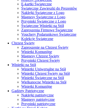
E-kartki Świąteczne
Świąteczne Zawieszki do Prezentów
Naklejki Świąteczne z Logo
Magnesy Świąteczne z Logo
Przypinki Świąteczne z Logo
Świąteczne Winietki na Stół
Zaproszenia Firmowe Świąteczne
Vouchery Podarunkowe Świąteczne
Kolekcje Świąteczne
Chrzest Święty
Zaproszenie na Chrzest Święty
Winietki Komunijne
Magnesy Chrzest Święty
Przypinki Chrzest Święty
Winietki na Stół
Winietki Uniwersalne na Stół
Winietki Chrzest Święty na Stół
Winietki Świąteczne na Stół
Wielkanocne Winietki na Stół
Winietki Komunijne
Gadżety Patriotyczne
Naklejki patriotyczne
Magnesy patriotyczne
Przypinki patriotyczne