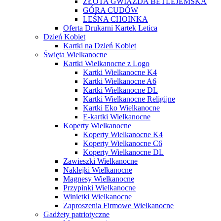
ZŁOTA GWIAZDA BETLEJEMSKA
GÓRA CUDÓW
LEŚNA CHOINKA
Oferta Drukarni Kartek Letica
Dzień Kobiet
Kartki na Dzień Kobiet
Święta Wielkanocne
Kartki Wielkanocne z Logo
Kartki Wielkanocne K4
Kartki Wielkanocne A6
Kartki Wielkanocne DL
Kartki Wielkanocne Religijne
Kartki Eko Wielkanocne
E-kartki Wielkanocne
Koperty Wielkanocne
Koperty Wielkanocne K4
Koperty Wielkanocne C6
Koperty Wielkanocne DL
Zawieszki Wielkanocne
Naklejki Wielkanocne
Magnesy Wielkanocne
Przypinki Wielkanocne
Winietki Wielkanocne
Zaproszenia Firmowe Wielkanocne
Gadżety patriotyczne