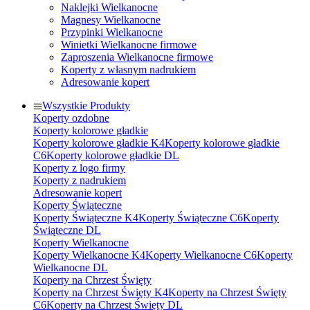
Naklejki Wielkanocne
Magnesy Wielkanocne
Przypinki Wielkanocne
Winietki Wielkanocne firmowe
Zaproszenia Wielkanocne firmowe
Koperty z własnym nadrukiem
Adresowanie kopert
Wszystkie Produkty
Koperty ozdobne
Koperty kolorowe gładkie
Koperty kolorowe gładkie K4
Koperty kolorowe gładkie
C6
Koperty kolorowe gładkie DL
Koperty z logo firmy
Koperty z nadrukiem
Adresowanie kopert
Koperty Świąteczne
Koperty Świąteczne K4
Koperty Świąteczne C6
Koperty
Świąteczne DL
Koperty Wielkanocne
Koperty Wielkanocne K4
Koperty Wielkanocne C6
Koperty
Wielkanocne DL
Koperty na Chrzest Święty
Koperty na Chrzest Święty K4
Koperty na Chrzest Święty
C6
Koperty na Chrzest Święty DL