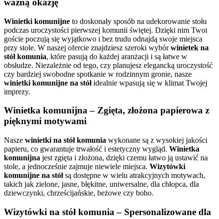
ważną okazję
Winietki komunijne
to doskonały sposób na udekorowanie stołu
podczas uroczystości pierwszej komunii świętej. Dzięki nim Twoi
goście poczują się wyjątkowo i bez trudu odnajdą swoje miejsca
przy stole. W naszej ofercie znajdziesz szeroki wybór
winietek na
stół komunia
, które pasują do każdej aranżacji i są łatwe w
obsłudze. Niezależnie od tego, czy planujesz elegancką uroczystość
czy bardziej swobodne spotkanie w rodzinnym gronie, nasze
winietki komunijne na stół
idealnie wpasują się w klimat Twojej
imprezy.
Winietka komunijna – Zgięta, złożona papierowa z
pięknymi motywami
Nasze
winietki na stół komunia
wykonane są z wysokiej jakości
papieru, co gwarantuje trwałość i estetyczny wygląd.
Winietka
komunijna
jest zgięta i złożona, dzięki czemu łatwo ją ustawić na
stole, a jednocześnie zajmuje niewiele miejsca.
Wizytówki
komunijne na stół
są dostępne w wielu atrakcyjnych motywach,
takich jak zielone, jasne, błękitne, uniwersalne, dla chłopca, dla
dziewczynki, chrześcijańskie, beżowe czy boho.
Wizytówki na stół komunia – Spersonalizowane dla