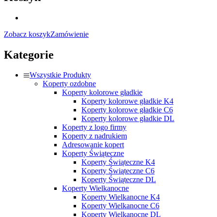
Zobacz koszyk
Zamówienie
Kategorie
Wszystkie Produkty
Koperty ozdobne
Koperty kolorowe gładkie
Koperty kolorowe gładkie K4
Koperty kolorowe gładkie C6
Koperty kolorowe gładkie DL
Koperty z logo firmy
Koperty z nadrukiem
Adresowanie kopert
Koperty Świąteczne
Koperty Świąteczne K4
Koperty Świąteczne C6
Koperty Świąteczne DL
Koperty Wielkanocne
Koperty Wielkanocne K4
Koperty Wielkanocne C6
Koperty Wielkanocne DL