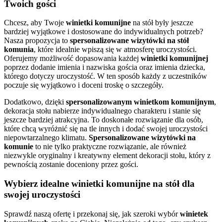
Twoich gości
Chcesz, aby Twoje
winietki komunijne
na stół były jeszcze
bardziej wyjątkowe i dostosowane do indywidualnych potrzeb?
Nasza propozycja to
spersonalizowane wizytówki na stół
komunia
, które idealnie wpiszą się w atmosferę uroczystości.
Oferujemy możliwość dopasowania każdej
winietki komunijnej
poprzez dodanie imienia i nazwiska gościa oraz imienia dziecka,
którego dotyczy uroczystość. W ten sposób każdy z uczestników
poczuje się wyjątkowo i doceni troskę o szczegóły.
Dodatkowo, dzięki
spersonalizowanym winietkom komunijnym
,
dekoracja stołu nabierze indywidualnego charakteru i stanie się
jeszcze bardziej atrakcyjna. To doskonałe rozwiązanie dla osób,
które chcą wyróżnić się na tle innych i dodać swojej uroczystości
niepowtarzalnego klimatu.
Spersonalizowane wizytówki na
komunie
to nie tylko praktyczne rozwiązanie, ale również
niezwykle oryginalny i kreatywny element dekoracji stołu, który z
pewnością zostanie doceniony przez gości.
Wybierz idealne winietki komunijne na stół dla
swojej uroczystości
Sprawdź naszą ofertę i przekonaj się, jak szeroki wybór
winietek