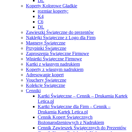
DL
Koperty Kolorowe Gładkie
rozmiar koperty:
K4
C6
DL
Zawieszki Świąteczne do prezentów
Naklejki Świąteczne z Logo dla Firm
Magnesy Świąteczne
Przypinki Świąteczne
Zaproszenia Świąteczne Firmowe
Winietki Świąteczne Firmowe
Kartki z własnym nadrukiem
Koperty z własnym nadrukiem
Adresowanie kopert
Vouchery Świąteczne
Kolekcje Świąteczne
Cenniki
Kartki Świąteczne – Cennik – Drukarnia Kartek
Letica.pl
Kartki Świąteczne dla Firm – Cennik –
Drukarnia Kartek Letica.pl
Cennik Kopert Świątecznych
Bożonarodzeniowych z Nadrukiem
Cennik Zawieszek Świątecznych do Prezentów