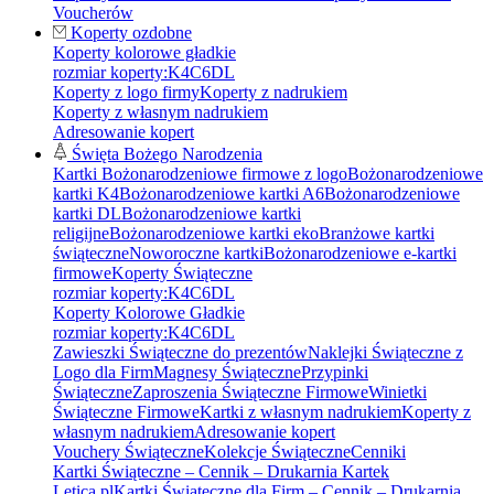
Voucherów
Koperty ozdobne
Koperty kolorowe gładkie
rozmiar koperty:
K4
C6
DL
Koperty z logo firmy
Koperty z nadrukiem
Koperty z własnym nadrukiem
Adresowanie kopert
Święta Bożego Narodzenia
Kartki Bożonarodzeniowe firmowe z logo
Bożonarodzeniowe
kartki K4
Bożonarodzeniowe kartki A6
Bożonarodzeniowe
kartki DL
Bożonarodzeniowe kartki
religijne
Bożonarodzeniowe kartki eko
Branżowe kartki
świąteczne
Noworoczne kartki
Bożonarodzeniowe e-kartki
firmowe
Koperty Świąteczne
rozmiar koperty:
K4
C6
DL
Koperty Kolorowe Gładkie
rozmiar koperty:
K4
C6
DL
Zawieszki Świąteczne do prezentów
Naklejki Świąteczne z
Logo dla Firm
Magnesy Świąteczne
Przypinki
Świąteczne
Zaproszenia Świąteczne Firmowe
Winietki
Świąteczne Firmowe
Kartki z własnym nadrukiem
Koperty z
własnym nadrukiem
Adresowanie kopert
Vouchery Świąteczne
Kolekcje Świąteczne
Cenniki
Kartki Świąteczne – Cennik – Drukarnia Kartek
Letica.pl
Kartki Świąteczne dla Firm – Cennik – Drukarnia