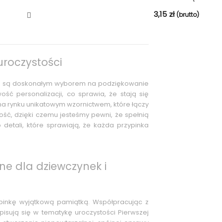
3,15
zł
(brutto)
uroczystości
re są doskonałym wyborem na podziękowanie
ość personalizacji, co sprawia, że stają się
na rynku unikatowym wzornictwem, które łączy
ość, dzięki czemu jesteśmy pewni, że spełnią
detali, które sprawiają, że każda przypinka
ne dla dziewczynek i
zypinkę wyjątkową pamiątką. Współpracując z
sują się w tematykę uroczystości Pierwszej