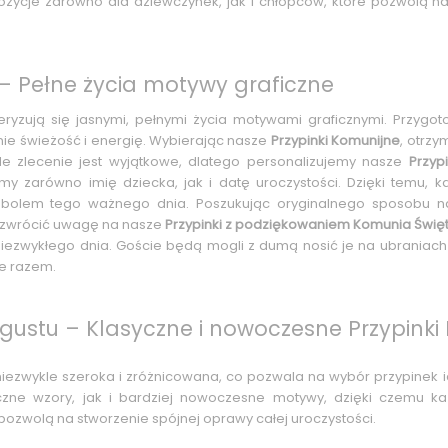
ozycje zarówno dla dziewczynek, jak i chłopców, które pozwolą na
– Pełne życia motywy graficzne
ryzują się jasnymi, pełnymi życia motywami graficznymi. Przygo
ie świeżość i energię. Wybierając nasze
Przypinki Komunijne
, otrz
e zlecenie jest wyjątkowe, dlatego personalizujemy nasze
Przyp
my zarówno imię dziecka, jak i datę uroczystości. Dzięki temu, 
mbolem tego ważnego dnia. Poszukując oryginalnego sposobu 
to zwrócić uwagę na nasze
Przypinki z podziękowaniem Komunia Świę
 niezwykłego dnia. Goście będą mogli z dumą nosić je na ubrania
e razem.
gustu – Klasyczne i nowoczesne Przypinki
niezwykle szeroka i zróżnicowana, co pozwala na wybór przypinek 
czne wzory, jak i bardziej nowoczesne motywy, dzięki czemu każ
pozwolą na stworzenie spójnej oprawy całej uroczystości.