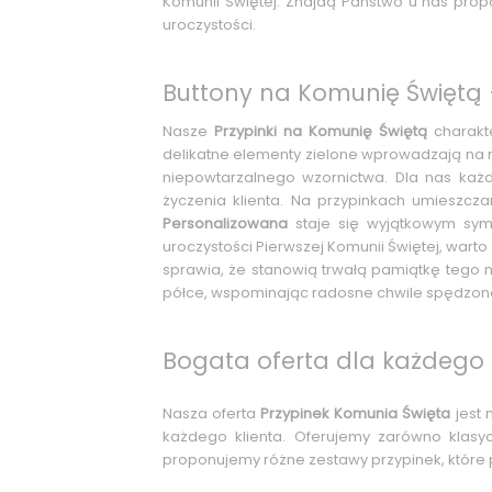
Komunii Świętej. Znajdą Państwo u nas prop
uroczystości.
Buttony na Komunię Świętą 
Nasze
Przypinki na Komunię Świętą
charakte
delikatne elementy zielone wprowadzają na n
niepowtarzalnego wzornictwa. Dla nas każd
życzenia klienta. Na przypinkach umieszcza
Personalizowana
staje się wyjątkowym sy
uroczystości Pierwszej Komunii Świętej, war
sprawia, że stanowią trwałą pamiątkę tego
półce, wspominając radosne chwile spędzon
Bogata oferta dla każdego 
Nasza oferta
Przypinek Komunia Święta
jest 
każdego klienta. Oferujemy zarówno klasy
proponujemy różne zestawy przypinek, które 