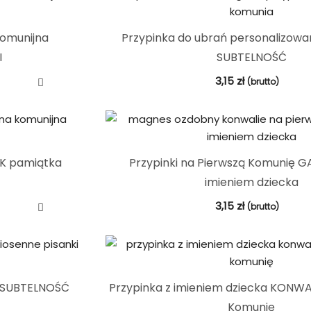
komunijna
Przypinka do ubrań personalizowa
I
SUBTELNOŚĆ
3,15
zł
(brutto)
K pamiątka
Przypinki na Pierwszą Komunię G
imieniem dziecka
3,15
zł
(brutto)
a SUBTELNOŚĆ
Przypinka z imieniem dziecka KONWA
Komunię