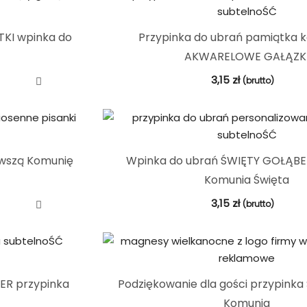
TKI wpinka do
Przypinka do ubrań pamiątka 
AKWARELOWE GAŁĄZK
3,15
zł
(brutto)
erwszą Komunię
Wpinka do ubrań ŚWIĘTY GOŁĄBE
Komunia Święta
3,15
zł
(brutto)
BER przypinka
Podziękowanie dla gości przypink
Komunia