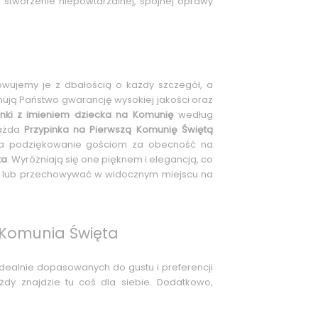
 stworzenie niepowtarzalnej, spójnej oprawy
towujemy je z dbałością o każdy szczegół, a
ymują Państwo gwarancję wysokiej jakości oraz
inki z imieniem dziecka na Komunię
według
każda
Przypinka na Pierwszą Komunię Świętą
na podziękowanie gościom za obecność na
ta
. Wyróżniają się one pięknem i elegancją, co
ch lub przechowywać w widocznym miejscu na
 Komunia Święta
idealnie dopasowanych do gustu i preferencji
dy znajdzie tu coś dla siebie. Dodatkowo,