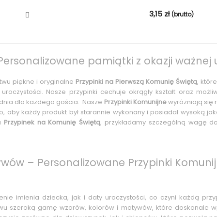
3,15
zł
(brutto)
Personalizowane pamiątki z okazji ważnej 
twu piękne i oryginalne
Przypinki na Pierwszą Komunię Świętą
, któ
uroczystości. Nasze przypinki cechuje okrągły kształt oraz możliw
dnia dla każdego gościa. Nasze
Przypinki Komunijne
wyróżniają się 
, aby każdy produkt był starannie wykonany i posiadał wysoką jak
ia
Przypinek na Komunię Świętą
, przykładamy szczególną wagę do 
ywów – Personalizowane Przypinki Komunij
ie imienia dziecka, jak i daty uroczystości, co czyni każdą pr
wu szeroką gamę wzorów, kolorów i motywów, które doskonale wpi