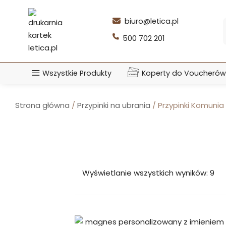
Przejdź
do
biuro@letica.pl
treści
500 702 201
Wszystkie Produkty
Koperty do Voucherów
Strona główna
/
Przypinki na ubrania
/ Przypinki Komunia
Wyświetlanie wszystkich wyników: 9