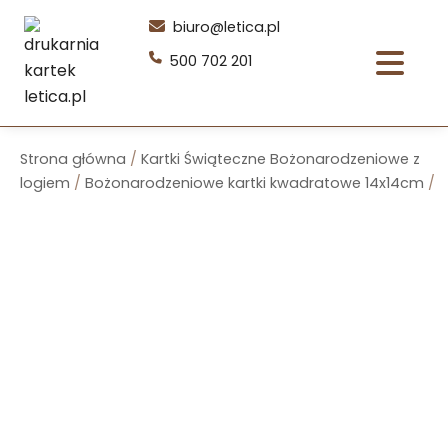
Przejdź
biuro@letica.pl
do
500 702 201
treści
Strona główna
/
Kartki Świąteczne Bożonarodzeniowe z
logiem
/
Bożonarodzeniowe kartki kwadratowe 14x14cm
/