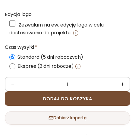
Edycja logo
Zezwalam na ew. edycję logo w celu
dostosowania do projektu
Czas wysyłki
Standard (5 dni roboczych)
Ekspres (2 dni robocze)
-
+
ilość
Firmowe
DODAJ DO KOSZYKA
kartki
świąteczne
Dobierz kopertę
z
logo
TANIEC