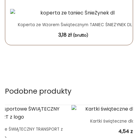
Koperta ze Wzorem Świątecznym TANIEC ŚNIEŻYNEK DL
3,18
zł
(brutto)
Podobne produkty
Kartki świąteczne dla 
rtowe ŚWIĄTECZNY TRANSPORT z
4,54
zł
(
ogo