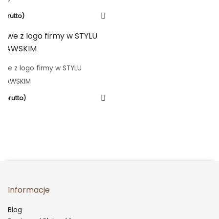
(brutto)
owe z logo firmy w STYLU
YNAWSKIM
(brutto)
Informacje
Blog