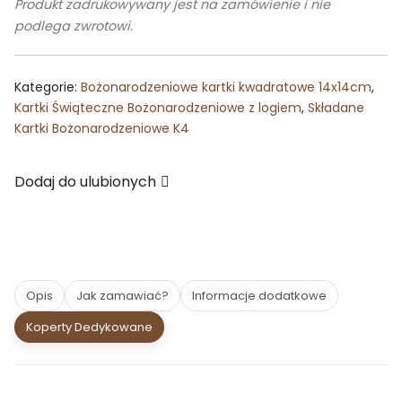
Produkt zadrukowywany jest na zamówienie i nie
ŚNIEŻYNEK
podlega zwrotowi.
W
DZIEŃ
Kategorie:
Bożonarodzeniowe kartki kwadratowe 14x14cm
,
Kartki Świąteczne Bożonarodzeniowe z logiem
,
Składane
Kartki Bożonarodzeniowe K4
Dodaj do ulubionych
Opis
Jak zamawiać?
Informacje dodatkowe
Koperty Dedykowane