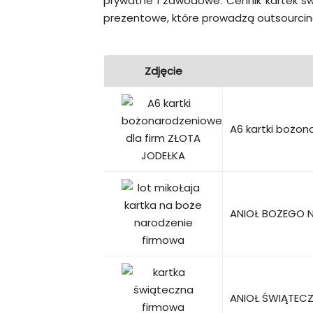
prywatne i zawodowe. Cennik kartek ś
prezentowe, które prowadzą outsourcing
Zdjęcie
A6 kartki bożon
ANIOŁ BOŻEGO N
ANIOŁ ŚWIĄTECZ