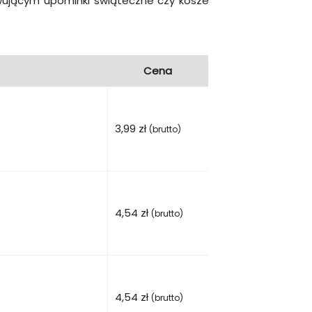
wującym upominki świąteczne czy kosze
Cena
3,99
zł
(brutto)
4,54
zł
(brutto)
4,54
zł
(brutto)