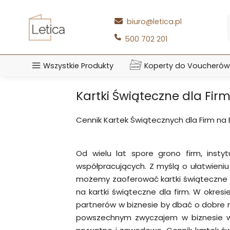
Przejdź
do
biuro@letica.pl
treści
500 702 201
Wszystkie Produkty
Koperty do Voucherów
Kartki Świąteczne dla Firm
Cennik Kartek Świątecznych dla Firm na
Od wielu lat spore grono firm, inst
współpracujących. Z myślą o ułatwieniu
możemy zaoferować kartki świąteczne w
na kartki świąteczne dla firm. W okre
partnerów w biznesie by dbać o dobre re
powszechnym zwyczajem w biznesie w 