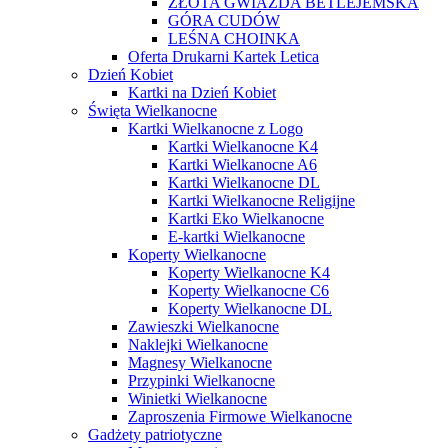
ZŁOTA GWIAZDA BETLEJEMSKA
GÓRA CUDÓW
LEŚNA CHOINKA
Oferta Drukarni Kartek Letica
Dzień Kobiet
Kartki na Dzień Kobiet
Święta Wielkanocne
Kartki Wielkanocne z Logo
Kartki Wielkanocne K4
Kartki Wielkanocne A6
Kartki Wielkanocne DL
Kartki Wielkanocne Religijne
Kartki Eko Wielkanocne
E-kartki Wielkanocne
Koperty Wielkanocne
Koperty Wielkanocne K4
Koperty Wielkanocne C6
Koperty Wielkanocne DL
Zawieszki Wielkanocne
Naklejki Wielkanocne
Magnesy Wielkanocne
Przypinki Wielkanocne
Winietki Wielkanocne
Zaproszenia Firmowe Wielkanocne
Gadżety patriotyczne