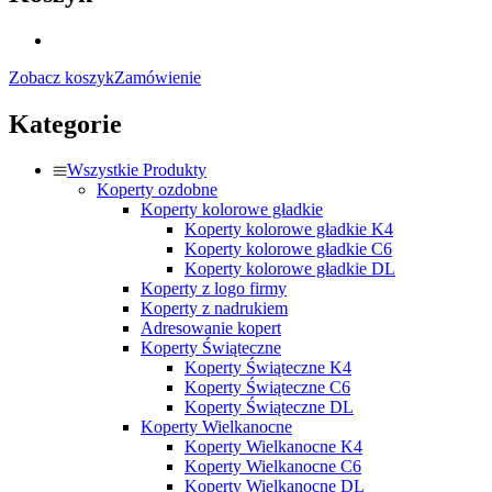
Zobacz koszyk
Zamówienie
Kategorie
Wszystkie Produkty
Koperty ozdobne
Koperty kolorowe gładkie
Koperty kolorowe gładkie K4
Koperty kolorowe gładkie C6
Koperty kolorowe gładkie DL
Koperty z logo firmy
Koperty z nadrukiem
Adresowanie kopert
Koperty Świąteczne
Koperty Świąteczne K4
Koperty Świąteczne C6
Koperty Świąteczne DL
Koperty Wielkanocne
Koperty Wielkanocne K4
Koperty Wielkanocne C6
Koperty Wielkanocne DL