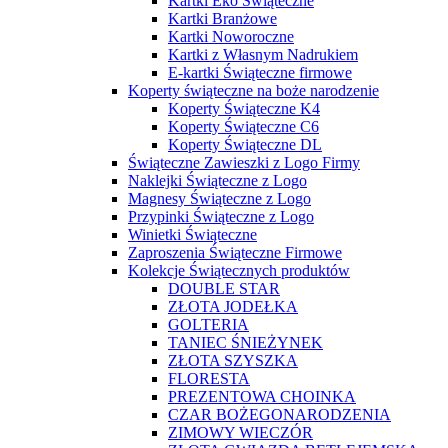
Kartki Eko Świąteczne
Kartki Branżowe
Kartki Noworoczne
Kartki z Własnym Nadrukiem
E-kartki Świąteczne firmowe
Koperty świąteczne na boże narodzenie
Koperty Świąteczne K4
Koperty Świąteczne C6
Koperty Świąteczne DL
Świąteczne Zawieszki z Logo Firmy
Naklejki Świąteczne z Logo
Magnesy Świąteczne z Logo
Przypinki Świąteczne z Logo
Winietki Świąteczne
Zaproszenia Świąteczne Firmowe
Kolekcje Świątecznych produktów
DOUBLE STAR
ZŁOTA JODEŁKA
GOLTERIA
TANIEC ŚNIEŻYNEK
ZŁOTA SZYSZKA
FLORESTA
PREZENTOWA CHOINKA
CZAR BOŻEGONARODZENIA
ZIMOWY WIECZÓR