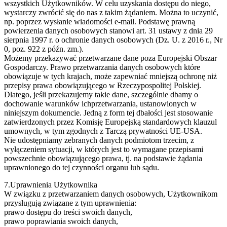
wszystkich Użytkowników. W celu uzyskania dostępu do niego,
wystarczy zwrócić się do nas z takim żądaniem. Można to uczynić,
np. poprzez wysłanie wiadomości e-mail. Podstawę prawną
powierzenia danych osobowych stanowi art. 31 ustawy z dnia 29
sierpnia 1997 r. o ochronie danych osobowych (Dz. U. z 2016 r., Nr
0, poz. 922 z późn. zm.).
Możemy przekazywać przetwarzane dane poza Europejski Obszar
Gospodarczy. Prawo przetwarzania danych osobowych które
obowiązuje w tych krajach, może zapewniać mniejszą ochronę niż
przepisy prawa obowiązującego w Rzeczypospolitej Polskiej.
Dlatego, jeśli przekazujemy takie dane, szczególnie dbamy o
dochowanie warunków ichprzetwarzania, ustanowionych w
niniejszym dokumencie. Jedną z form tej dbałości jest stosowanie
zatwierdzonych przez Komisję Europejską standardowych klauzul
umownych, w tym zgodnych z Tarczą prywatności UE-USA.
Nie udostępniamy zebranych danych podmiotom trzecim, z
wyłączeniem sytuacji, w których jest to wymagane przepisami
powszechnie obowiązującego prawa, tj. na podstawie żądania
uprawnionego do tej czynności organu lub sądu.
7.Uprawnienia Użytkownika
W związku z przetwarzaniem danych osobowych, Użytkownikom
przysługują związane z tym uprawnienia:
prawo dostępu do treści swoich danych,
prawo poprawiania swoich danych,