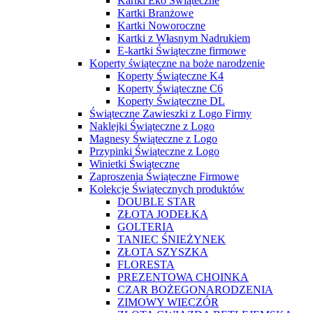
Kartki Eko Świąteczne
Kartki Branżowe
Kartki Noworoczne
Kartki z Własnym Nadrukiem
E-kartki Świąteczne firmowe
Koperty świąteczne na boże narodzenie
Koperty Świąteczne K4
Koperty Świąteczne C6
Koperty Świąteczne DL
Świąteczne Zawieszki z Logo Firmy
Naklejki Świąteczne z Logo
Magnesy Świąteczne z Logo
Przypinki Świąteczne z Logo
Winietki Świąteczne
Zaproszenia Świąteczne Firmowe
Kolekcje Świątecznych produktów
DOUBLE STAR
ZŁOTA JODEŁKA
GOLTERIA
TANIEC ŚNIEŻYNEK
ZŁOTA SZYSZKA
FLORESTA
PREZENTOWA CHOINKA
CZAR BOŻEGONARODZENIA
ZIMOWY WIECZÓR