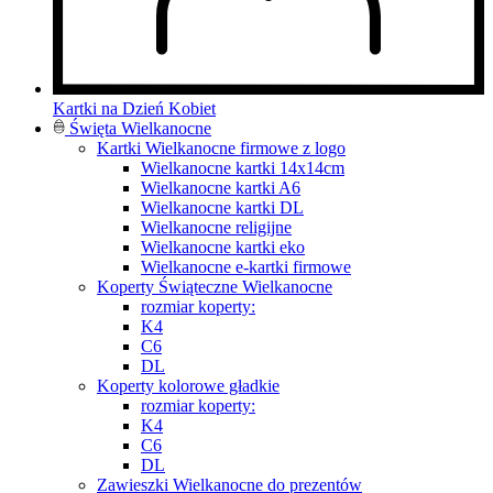
Kartki na Dzień Kobiet
Święta Wielkanocne
Kartki Wielkanocne firmowe z logo
Wielkanocne kartki 14x14cm
Wielkanocne kartki A6
Wielkanocne kartki DL
Wielkanocne religijne
Wielkanocne kartki eko
Wielkanocne e-kartki firmowe
Koperty Świąteczne Wielkanocne
rozmiar koperty:
K4
C6
DL
Koperty kolorowe gładkie
rozmiar koperty:
K4
C6
DL
Zawieszki Wielkanocne do prezentów