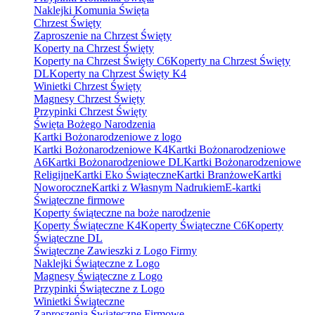
Naklejki Komunia Święta
Chrzest Święty
Zaproszenie na Chrzest Święty
Koperty na Chrzest Święty
Koperty na Chrzest Święty C6
Koperty na Chrzest Święty
DL
Koperty na Chrzest Święty K4
Winietki Chrzest Święty
Magnesy Chrzest Święty
Przypinki Chrzest Święty
Święta Bożego Narodzenia
Kartki Bożonarodzeniowe z logo
Kartki Bożonarodzeniowe K4
Kartki Bożonarodzeniowe
A6
Kartki Bożonarodzeniowe DL
Kartki Bożonarodzeniowe
Religijne
Kartki Eko Świąteczne
Kartki Branżowe
Kartki
Noworoczne
Kartki z Własnym Nadrukiem
E-kartki
Świąteczne firmowe
Koperty świąteczne na boże narodzenie
Koperty Świąteczne K4
Koperty Świąteczne C6
Koperty
Świąteczne DL
Świąteczne Zawieszki z Logo Firmy
Naklejki Świąteczne z Logo
Magnesy Świąteczne z Logo
Przypinki Świąteczne z Logo
Winietki Świąteczne
Zaproszenia Świąteczne Firmowe