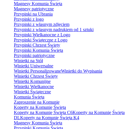
Magnesy Komunia Święta
Magnesy patriotyczne
Przypinki na Ubrania
Przypinki z logo
Przypinki z własnym zdjęciem
Przypinki z własnym nadrukiem od 1 sztuki
Przypinki Wielkanocne z Logo
Przypinki Świąteczne z Logo
Przypinki Chrzest Święty
Przypinki Komunia Święta
Przypinki patriotyczne
Winietki na Stół
Winietki Uniwersalne
Winietki Personalizowane
Winietki do Wypisania
Winietki Chrzest Święty
Winietki Komunijne
Winietki Wielkanocne
Winietki Świąteczne
Komunia Święta
Zaproszenie na Komunię
Koperty na Komunię Świętą
Koperty na Komunię Święta C6
Koperty na Komunię Święta
DL
Koperty na Komunię Święta K4
Magnesy Komunia Święta
Przypinki Komunia Święta