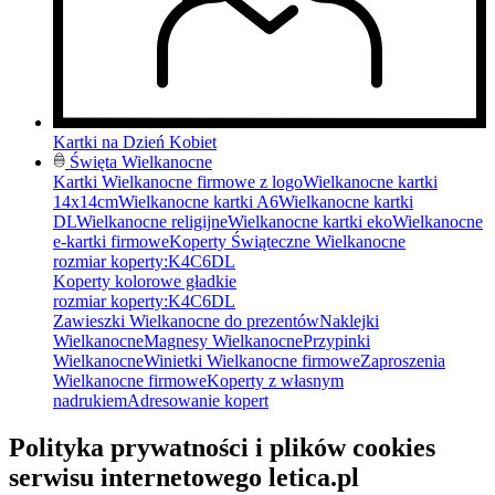
Kartki na Dzień Kobiet
Święta Wielkanocne
Kartki Wielkanocne firmowe z logo
Wielkanocne kartki
14x14cm
Wielkanocne kartki A6
Wielkanocne kartki
DL
Wielkanocne religijne
Wielkanocne kartki eko
Wielkanocne
e-kartki firmowe
Koperty Świąteczne Wielkanocne
rozmiar koperty:
K4
C6
DL
Koperty kolorowe gładkie
rozmiar koperty:
K4
C6
DL
Zawieszki Wielkanocne do prezentów
Naklejki
Wielkanocne
Magnesy Wielkanocne
Przypinki
Wielkanocne
Winietki Wielkanocne firmowe
Zaproszenia
Wielkanocne firmowe
Koperty z własnym
nadrukiem
Adresowanie kopert
Polityka prywatności i plików cookies
serwisu internetowego letica.pl