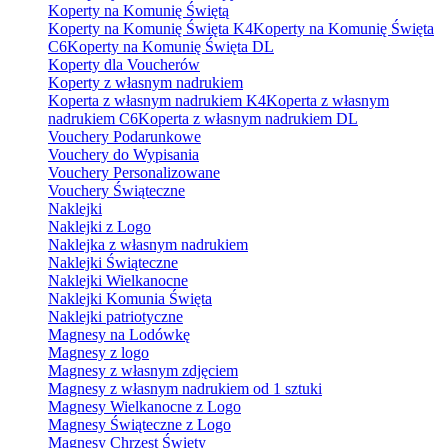
Koperty na Komunię Świętą
Koperty na Komunię Święta K4
Koperty na Komunię Święta
C6
Koperty na Komunię Święta DL
Koperty dla Voucherów
Koperty z własnym nadrukiem
Koperta z własnym nadrukiem K4
Koperta z własnym
nadrukiem C6
Koperta z własnym nadrukiem DL
Vouchery Podarunkowe
Vouchery do Wypisania
Vouchery Personalizowane
Vouchery Świąteczne
Naklejki
Naklejki z Logo
Naklejka z własnym nadrukiem
Naklejki Świąteczne
Naklejki Wielkanocne
Naklejki Komunia Święta
Naklejki patriotyczne
Magnesy na Lodówkę
Magnesy z logo
Magnesy z własnym zdjęciem
Magnesy z własnym nadrukiem od 1 sztuki
Magnesy Wielkanocne z Logo
Magnesy Świąteczne z Logo
Magnesy Chrzest Święty