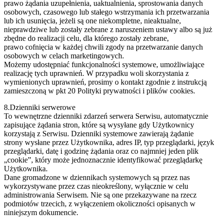
prawo żądania uzupełnienia, uaktualnienia, sprostowania danych
osobowych, czasowego lub stałego wstrzymania ich przetwarzania
lub ich usunięcia, jeżeli są one niekompletne, nieaktualne,
nieprawdziwe lub zostały zebrane z naruszeniem ustawy albo są już
zbędne do realizacji celu, dla którego zostały zebrane,
prawo cofnięcia w każdej chwili zgody na przetwarzanie danych
osobowych w celach marketingowych.
Możemy udostępniać funkcjonalności systemowe, umożliwiające
realizację tych uprawnień. W przypadku woli skorzystania z
wymienionych uprawnień, prosimy o kontakt zgodnie z instrukcją
zamieszczoną w pkt 20 Polityki prywatności i plików cookies.
8.Dzienniki serwerowe
To wewnętrzne dzienniki zdarzeń serwera Serwisu, automatycznie
zapisujące żądania stron, które są wysyłane gdy Użytkownicy
korzystają z Serwisu. Dzienniki systemowe zawierają żądanie
strony wysłane przez Użytkownika, adres IP, typ przeglądarki, język
przeglądarki, datę i godzinę żądania oraz co najmniej jeden plik
„cookie”, który może jednoznacznie identyfikować przeglądarkę
Użytkownika.
Dane gromadzone w dziennikach systemowych są przez nas
wykorzystywane przez czas nieokreślony, wyłącznie w celu
administrowania Serwisem. Nie są one przekazywane na rzecz
podmiotów trzecich, z wyłączeniem okoliczności opisanych w
niniejszym dokumencie.