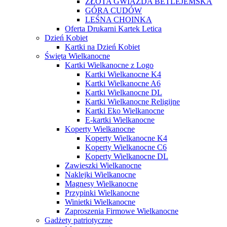
ZŁOTA GWIAZDA BETLEJEMSKA
GÓRA CUDÓW
LEŚNA CHOINKA
Oferta Drukarni Kartek Letica
Dzień Kobiet
Kartki na Dzień Kobiet
Święta Wielkanocne
Kartki Wielkanocne z Logo
Kartki Wielkanocne K4
Kartki Wielkanocne A6
Kartki Wielkanocne DL
Kartki Wielkanocne Religijne
Kartki Eko Wielkanocne
E-kartki Wielkanocne
Koperty Wielkanocne
Koperty Wielkanocne K4
Koperty Wielkanocne C6
Koperty Wielkanocne DL
Zawieszki Wielkanocne
Naklejki Wielkanocne
Magnesy Wielkanocne
Przypinki Wielkanocne
Winietki Wielkanocne
Zaproszenia Firmowe Wielkanocne
Gadżety patriotyczne