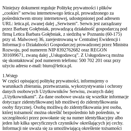
Niniejszy dokument reguluje Politykę prywatności i plików
„cookies” serwisu internetowego letica.pl, prowadzonego za
pośrednictwem strony internetowej, udostępnionej pod adresem
URL: letica.pl, zwanej dalej „Serwisem”. Serwis jest zarządzany
przez Barbarę Gołębniak, prowadzącą działalność gospodarczą pod
firmą Letica Barbara Gołębniak, z siedzibą w Poznaniu (60-175)
przy ul. Malwowej 36, zarejestrowaną w Centralnej Ewidencji i
Informacji o Działalności Gospodarczej prowadzonej przez Ministra
Rozwoju, pod numerem NIP 8392762682 oraz REGON
301699671, zwaną dalej „Usługodawcą”. Z Usługodawcą można
się skontaktować pod numerem telefonu: 500 702 201 oraz przy
użyciu adresu e-mail: biuro@letica.pl.
1.Wstęp
W części opisującej politykę prywatności, informujemy o
warunkach zbierania, przetwarzania, wykorzystywania i ochrony
danych osobowych Użytkowników Serwisu, zwanych dalej
„Użytkownikami”. Za dane osobowe uważa się wszelkie informacje
dotyczące zidentyfikowanej lub możliwej do zidentyfikowania
osoby fizycznej. Osobą możliwą do zidentyfikowania jest osoba,
której tożsamość można określić bezpośrednio lub pośrednio, w
szczególności przez powołanie się na numer identyfikacyjny albo
jeden lub kilka specyficznych czynników określających jej cechy.
Informacji nie uważa się za umożliwiającą określenie tożsamości