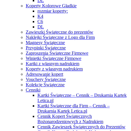
DL
Koperty Kolorowe Gładkie
rozmiar koperty:
K4
C6
DL
Zawieszki Świąteczne do prezentów
Naklejki Świąteczne z Logo dla Firm
Magnesy Świąteczne
Przypinki Świąteczne
Zaproszenia Świąteczne Firmowe
Winietki Świąteczne Firmowe
Kartki z własnym nadrukiem
Koperty z własnym nadrukiem
Adresowanie kopert
Vouchery Świąteczne
Kolekcje Świąteczne
Cenniki
Kartki Świąteczne – Cennik – Drukarnia Kartek
Letica.pl
Kartki Świąteczne dla Firm – Cennik –
Drukarnia Kartek Letica.pl
Cennik Kopert Świątecznych
Bożonarodzeniowych z Nadrukiem
Cennik Zawieszek Świątecznych do Prezentów