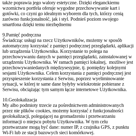
także poprawia jego walory estetyczne. Dzięki eleganckiemu
wzornictwu portfela oferuje wygodne przechowywanie kart i
gotówki, co czyni go idealnym wyborem dla tych, którzy cenią
zarówno funkcjonalność, jak i styl. Podnieś poziom swojego
smartfona dzięki temu niezbędnemu
9.Pamięć podręczna
Świadcząc usługi na rzecz Użytkowników, możemy w sposób
automatyczny korzystać z pamięci podręcznej przeglądarki, aplikacji
lub urządzenia Użytkownika. Korzystanie to polega na
przechowywaniu danych w pamięci przeglądarki, zainstalowanej w
urządzeniu Użytkownika. W ramach pamięci lokalnej, możliwe jest
przechowywaniedanych międzysesyjnie, tj. pomiędzy kolejnymi
sesjami Użytkownika. Celem korzystania z pamięci podręcznej jest
przyspieszenie korzystania z Serwisu, poprzez wyeliminowanie
sytuacji, w której te same dane byłyby wielokrotnie pobierane z
Serwisu, obciążając tym samym łącze internetowe Użytkownika.
10.Geolokalizacja
My albo podmioty trzecie za pośrednictwem administrowanych
przez nie plików cookies, możemy korzystać z funkcjonalności
geolokalizacji, polegającej na gromadzeniu i przetwarzaniu
informacji o miejscu pobytu Użytkownika. W tym celu
przetwarzane mogą być dane: numer IP, z czujnika GPS, z punktu
Wi-Fi lub ze stacji bazowych sieci komórkowej.