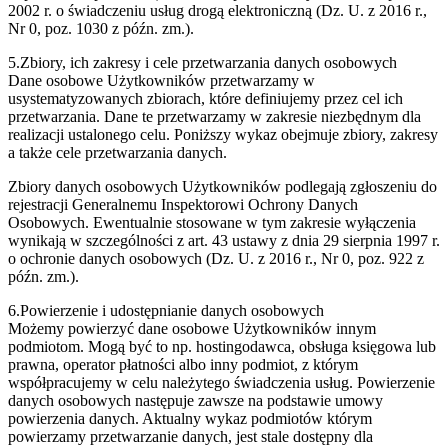
2002 r. o świadczeniu usług drogą elektroniczną (Dz. U. z 2016 r.,
Nr 0, poz. 1030 z późn. zm.).
5.Zbiory, ich zakresy i cele przetwarzania danych osobowych
Dane osobowe Użytkowników przetwarzamy w
usystematyzowanych zbiorach, które definiujemy przez cel ich
przetwarzania. Dane te przetwarzamy w zakresie niezbędnym dla
realizacji ustalonego celu. Poniższy wykaz obejmuje zbiory, zakresy
a także cele przetwarzania danych.
Zbiory danych osobowych Użytkowników podlegają zgłoszeniu do
rejestracji Generalnemu Inspektorowi Ochrony Danych
Osobowych. Ewentualnie stosowane w tym zakresie wyłączenia
wynikają w szczególności z art. 43 ustawy z dnia 29 sierpnia 1997 r.
o ochronie danych osobowych (Dz. U. z 2016 r., Nr 0, poz. 922 z
późn. zm.).
6.Powierzenie i udostępnianie danych osobowych
Możemy powierzyć dane osobowe Użytkowników innym
podmiotom. Mogą być to np. hostingodawca, obsługa księgowa lub
prawna, operator płatności albo inny podmiot, z którym
współpracujemy w celu należytego świadczenia usług. Powierzenie
danych osobowych następuje zawsze na podstawie umowy
powierzenia danych. Aktualny wykaz podmiotów którym
powierzamy przetwarzanie danych, jest stale dostępny dla