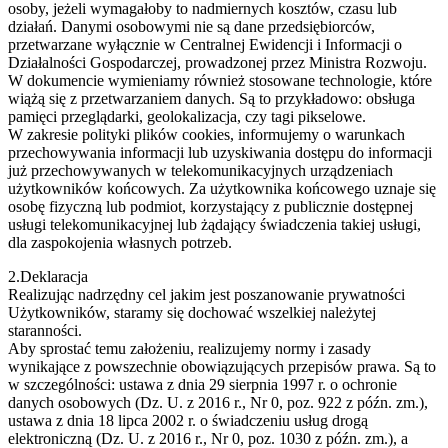
osoby, jeżeli wymagałoby to nadmiernych kosztów, czasu lub
działań. Danymi osobowymi nie są dane przedsiębiorców,
przetwarzane wyłącznie w Centralnej Ewidencji i Informacji o
Działalności Gospodarczej, prowadzonej przez Ministra Rozwoju.
W dokumencie wymieniamy również stosowane technologie, które
wiążą się z przetwarzaniem danych. Są to przykładowo: obsługa
pamięci przeglądarki, geolokalizacja, czy tagi pikselowe.
W zakresie polityki plików cookies, informujemy o warunkach
przechowywania informacji lub uzyskiwania dostępu do informacji
już przechowywanych w telekomunikacyjnych urządzeniach
użytkowników końcowych. Za użytkownika końcowego uznaje się
osobę fizyczną lub podmiot, korzystający z publicznie dostępnej
usługi telekomunikacyjnej lub żądający świadczenia takiej usługi,
dla zaspokojenia własnych potrzeb.
2.Deklaracja
Realizując nadrzędny cel jakim jest poszanowanie prywatności
Użytkowników, staramy się dochować wszelkiej należytej
staranności.
Aby sprostać temu założeniu, realizujemy normy i zasady
wynikające z powszechnie obowiązujących przepisów prawa. Są to
w szczególności: ustawa z dnia 29 sierpnia 1997 r. o ochronie
danych osobowych (Dz. U. z 2016 r., Nr 0, poz. 922 z późn. zm.),
ustawa z dnia 18 lipca 2002 r. o świadczeniu usług drogą
elektroniczną (Dz. U. z 2016 r., Nr 0, poz. 1030 z późn. zm.), a