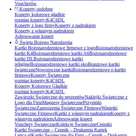
Voucherów
Koperty ozdobne
Koperty kolorowe gładkie
rozmiar koperty:
K4
C6
DL
Koperty z logo firmy
Koperty z nadrukiem
Koperty z własnym nadrukiem
Adresowanie kopert
Święta Bożego Narodzenia
Kartki Bożonarodzeniowe firmowe z logo
Bożonarodzeniowe
kartki K4
Bożonarodzeniowe kartki A6
Bożonarodzeniowe
kartki DL
Bożonarodzeniowe kartki
religijne
Bożonarodzeniowe kartki eko
Branżowe kartki
świąteczne
Noworoczne kartki
Bożonarodzeniowe e-kartki
firmowe
Koperty Świąteczne
rozmiar koperty:
K4
C6
DL
Koperty Kolorowe Gładkie
rozmiar koperty:
K4
C6
DL
Zawieszki Świąteczne do prezentów
Naklejki Świąteczne z
Logo dla Firm
Magnesy Świąteczne
Przypinki
Świąteczne
Zaproszenia Świąteczne Firmowe
Winietki
Świąteczne Firmowe
Kartki z własnym nadrukiem
Koperty z
własnym nadrukiem
Adresowanie kopert
Vouchery Świąteczne
Kolekcje Świąteczne
Cenniki
Kartki Świąteczne – Cennik – Drukarnia Kartek
Letica.pl
Kartki Świąteczne dla Firm – Cennik – Drukarnia