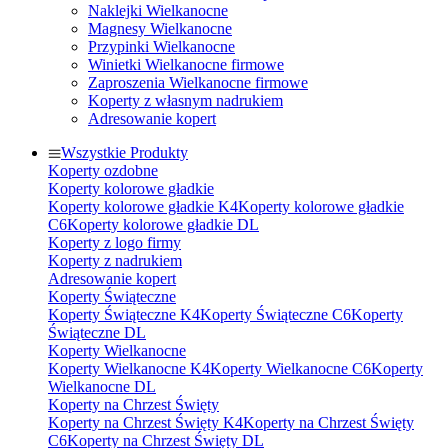
Naklejki Wielkanocne
Magnesy Wielkanocne
Przypinki Wielkanocne
Winietki Wielkanocne firmowe
Zaproszenia Wielkanocne firmowe
Koperty z własnym nadrukiem
Adresowanie kopert
Wszystkie Produkty
Koperty ozdobne
Koperty kolorowe gładkie
Koperty kolorowe gładkie K4
Koperty kolorowe gładkie
C6
Koperty kolorowe gładkie DL
Koperty z logo firmy
Koperty z nadrukiem
Adresowanie kopert
Koperty Świąteczne
Koperty Świąteczne K4
Koperty Świąteczne C6
Koperty
Świąteczne DL
Koperty Wielkanocne
Koperty Wielkanocne K4
Koperty Wielkanocne C6
Koperty
Wielkanocne DL
Koperty na Chrzest Święty
Koperty na Chrzest Święty K4
Koperty na Chrzest Święty
C6
Koperty na Chrzest Święty DL