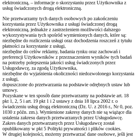
elektroniczną, – informacje o skorzystaniu przez Użytkownika z
usług świadczonych drogą elektroniczną.
Nie przetwarzamy tych danych osobowych po zakończeniu
korzystania przez Użytkownika z usługi świadczonej drogą
elektroniczną, jednakże z zastrzeżeniem możliwości dalszego
wykorzystywania tych spośród wymienionych danych, które są:
niezbędne do rozliczenia usługi oraz dochodzenia roszczeń z tytułu
płatności za korzystanie z usługi,
niezbędne do celów reklamy, badania rynku oraz zachowań i
preferencji Użytkowników z przeznaczeniem wyników tych badań
na potrzeby polepszenia jakości usług świadczonych przez
Usługodawcę, za zgodą Użytkownika,
niezbędne do wyjaśnienia okoliczności niedozwolonego korzystania
z usługi,
dopuszczone do przetwarzania na podstawie odrębnych ustaw lub
umowy.
Pozyskane w ten sposób dane przetwarzamy na podstawie art. 18
pkt 1, 2, 5 i art. 19 pkt 1 i 2 ustawy z dnia 18 lipca 2002 r. o
świadczeniu usług drogą elektroniczną (Dz. U. z 2016 r., Nr 0, poz.
1030 z późn. zm.). Wymienione zakresy danych nie są wiążące dla
ustalenia zakresu danych przetwarzanych przez Usługodawcę.
Zakres danych przetwarzanych przez Usługodawcę został
opublikowany w pkt 5 Polityki prywatności i plików cookies.
W drugiej kolejności, możemy przetwarzać dane osobowe, jeśli jest