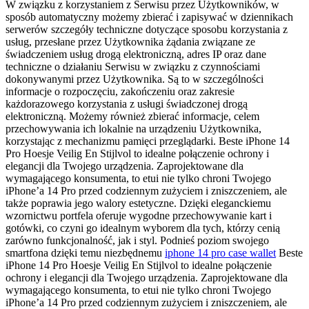
W związku z korzystaniem z Serwisu przez Użytkowników, w
sposób automatyczny możemy zbierać i zapisywać w dziennikach
serwerów szczegóły techniczne dotyczące sposobu korzystania z
usług, przesłane przez Użytkownika żądania związane ze
świadczeniem usług drogą elektroniczną, adres IP oraz dane
techniczne o działaniu Serwisu w związku z czynnościami
dokonywanymi przez Użytkownika. Są to w szczególności
informacje o rozpoczęciu, zakończeniu oraz zakresie
każdorazowego korzystania z usługi świadczonej drogą
elektroniczną. Możemy również zbierać informacje, celem
przechowywania ich lokalnie na urządzeniu Użytkownika,
korzystając z mechanizmu pamięci przeglądarki. Beste iPhone 14
Pro Hoesje Veilig En Stijlvol to idealne połączenie ochrony i
elegancji dla Twojego urządzenia. Zaprojektowane dla
wymagającego konsumenta, to etui nie tylko chroni Twojego
iPhone’a 14 Pro przed codziennym zużyciem i zniszczeniem, ale
także poprawia jego walory estetyczne. Dzięki eleganckiemu
wzornictwu portfela oferuje wygodne przechowywanie kart i
gotówki, co czyni go idealnym wyborem dla tych, którzy cenią
zarówno funkcjonalność, jak i styl. Podnieś poziom swojego
smartfona dzięki temu niezbędnemu
iphone 14 pro case wallet
Beste
iPhone 14 Pro Hoesje Veilig En Stijlvol to idealne połączenie
ochrony i elegancji dla Twojego urządzenia. Zaprojektowane dla
wymagającego konsumenta, to etui nie tylko chroni Twojego
iPhone’a 14 Pro przed codziennym zużyciem i zniszczeniem, ale