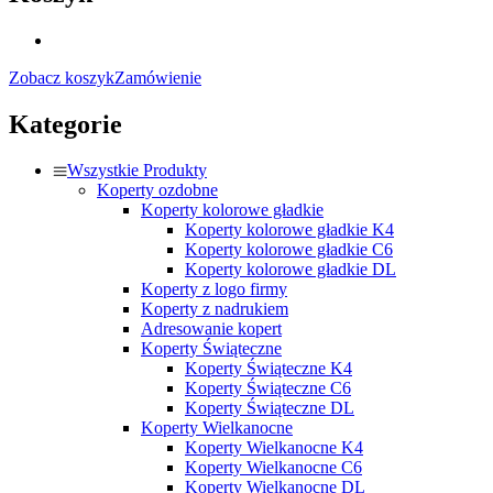
Zobacz koszyk
Zamówienie
Kategorie
Wszystkie Produkty
Koperty ozdobne
Koperty kolorowe gładkie
Koperty kolorowe gładkie K4
Koperty kolorowe gładkie C6
Koperty kolorowe gładkie DL
Koperty z logo firmy
Koperty z nadrukiem
Adresowanie kopert
Koperty Świąteczne
Koperty Świąteczne K4
Koperty Świąteczne C6
Koperty Świąteczne DL
Koperty Wielkanocne
Koperty Wielkanocne K4
Koperty Wielkanocne C6
Koperty Wielkanocne DL