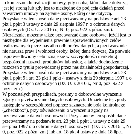
to konieczne do realizacji umowy, gdy osoba, której dane dotyczą,
jest jej stroną lub gdy jest to niezbędne do podjęcia działań przed
zawarciem umowy na żądanie osoby, której dane dotyczą.
Pozyskane w ten sposób dane przetwarzamy na podstawie art. 23
pkt 1 ppkt 3 ustawy z dnia 29 sierpnia 1997 r. o ochronie danych
osobowych (Dz. U. z 2016 r., Nr 0, poz. 922 z późn. zm.).
Niezależnie, możemy także przetwarzać dane osobowe, jeżeli jest to
niezbędne dla wypełnienia prawnie usprawiedliwionych celów
realizowanych przez nas albo odbiorców danych, a przetwarzanie
nie narusza praw i wolności osoby, której dane dotyczą. Za prawnie
usprawiedliwiony celu uznaje się w szczególności marketing
bezpośredni naszych produktów lub usług, a także dochodzenie
roszczeń z tytułu prowadzonej przez nas działalności gospodarczej.
Pozyskane w ten sposób dane przetwarzamy na podstawie art. 23
pkt 1 ppkt 5 i art. 23 pkt 1 ppkt 4 ustawy z dnia 29 sierpnia 1997 r. o
ochronie danych osobowych (Dz. U. z 2016 r., Nr 0, poz. 922 z
późn. zm.).
W pozostałych przypadkach, prosimy o dobrowolne wyrażenie
zgody na przetwarzanie danych osobowych. Udzielenie tej zgody
następuje w szczególności poprzez zaznaczenie pola kontrolnego
(„checkbox”), przy oświadczeniu o wyrażeniu zgody na
przetwarzanie danych osobowych. Pozyskane w ten sposób dane
przetwarzamy na podstawie art. 23 pkt 1 ppkt 1 ustawy z dnia 29
sierpnia 1997 r. o ochronie danych osobowych (Dz. U. z 2016 r., Nr
0, poz. 922 z późn. zm.) lub art. 18 pkt 4 ustawy z dnia 18 lipca