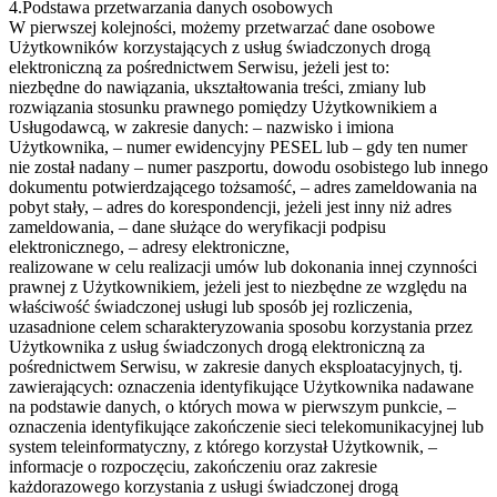
4.Podstawa przetwarzania danych osobowych
W pierwszej kolejności, możemy przetwarzać dane osobowe
Użytkowników korzystających z usług świadczonych drogą
elektroniczną za pośrednictwem Serwisu, jeżeli jest to:
niezbędne do nawiązania, ukształtowania treści, zmiany lub
rozwiązania stosunku prawnego pomiędzy Użytkownikiem a
Usługodawcą, w zakresie danych: – nazwisko i imiona
Użytkownika, – numer ewidencyjny PESEL lub – gdy ten numer
nie został nadany – numer paszportu, dowodu osobistego lub innego
dokumentu potwierdzającego tożsamość, – adres zameldowania na
pobyt stały, – adres do korespondencji, jeżeli jest inny niż adres
zameldowania, – dane służące do weryfikacji podpisu
elektronicznego, – adresy elektroniczne,
realizowane w celu realizacji umów lub dokonania innej czynności
prawnej z Użytkownikiem, jeżeli jest to niezbędne ze względu na
właściwość świadczonej usługi lub sposób jej rozliczenia,
uzasadnione celem scharakteryzowania sposobu korzystania przez
Użytkownika z usług świadczonych drogą elektroniczną za
pośrednictwem Serwisu, w zakresie danych eksploatacyjnych, tj.
zawierających: oznaczenia identyfikujące Użytkownika nadawane
na podstawie danych, o których mowa w pierwszym punkcie, –
oznaczenia identyfikujące zakończenie sieci telekomunikacyjnej lub
system teleinformatyczny, z którego korzystał Użytkownik, –
informacje o rozpoczęciu, zakończeniu oraz zakresie
każdorazowego korzystania z usługi świadczonej drogą