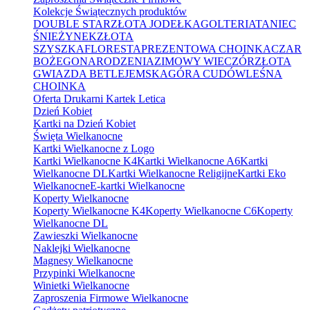
Kolekcje Świątecznych produktów
DOUBLE STAR
ZŁOTA JODEŁKA
GOLTERIA
TANIEC
ŚNIEŻYNEK
ZŁOTA
SZYSZKA
FLORESTA
PREZENTOWA CHOINKA
CZAR
BOŻEGONARODZENIA
ZIMOWY WIECZÓR
ZŁOTA
GWIAZDA BETLEJEMSKA
GÓRA CUDÓW
LEŚNA
CHOINKA
Oferta Drukarni Kartek Letica
Dzień Kobiet
Kartki na Dzień Kobiet
Święta Wielkanocne
Kartki Wielkanocne z Logo
Kartki Wielkanocne K4
Kartki Wielkanocne A6
Kartki
Wielkanocne DL
Kartki Wielkanocne Religijne
Kartki Eko
Wielkanocne
E-kartki Wielkanocne
Koperty Wielkanocne
Koperty Wielkanocne K4
Koperty Wielkanocne C6
Koperty
Wielkanocne DL
Zawieszki Wielkanocne
Naklejki Wielkanocne
Magnesy Wielkanocne
Przypinki Wielkanocne
Winietki Wielkanocne
Zaproszenia Firmowe Wielkanocne