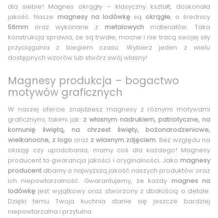
dla siebie! Magnes okrągły – klasyczny kształt, doskonała
jakość. Nasze
magnesy na lodówkę
są
okrągłe
, o średnicy
56mm
oraz wykonane z
metalowych
materiałów. Taka
konstrukcja sprawia, że są trwałe, mocne i nie tracą swojej siły
przyciągania z biegiem czasu. Wybierz jeden z wielu
dostępnych wzorów lub stwórz swój własny!
Magnesy produkcja – bogactwo
motywów graficznych
W naszej ofercie znajdziesz magnesy z różnymi motywami
graficznymi, takimi jak:
z własnym nadrukiem, patriotyczne, na
komunię świętą, na chrzest święty, bożonarodzeniowe,
wielkanocne, z logo
oraz
z własnym zdjęciem
. Bez względu na
okazję czy upodobania, mamy coś dla każdego! Magnesy
producent to gwarancja jakości i oryginalności. Jako
magnesy
producent
dbamy o najwyższą jakość naszych produktów oraz
ich niepowtarzalność. Gwarantujemy, że każdy
magnes na
lodówkę
jest wyjątkowy oraz stworzony z dbałością o detale.
Dzięki temu Twoja kuchnia stanie się jeszcze bardziej
niepowtarzalna i przytulna.