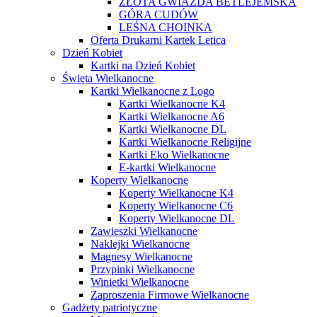
ZŁOTA GWIAZDA BETLEJEMSKA
GÓRA CUDÓW
LEŚNA CHOINKA
Oferta Drukarni Kartek Letica
Dzień Kobiet
Kartki na Dzień Kobiet
Święta Wielkanocne
Kartki Wielkanocne z Logo
Kartki Wielkanocne K4
Kartki Wielkanocne A6
Kartki Wielkanocne DL
Kartki Wielkanocne Religijne
Kartki Eko Wielkanocne
E-kartki Wielkanocne
Koperty Wielkanocne
Koperty Wielkanocne K4
Koperty Wielkanocne C6
Koperty Wielkanocne DL
Zawieszki Wielkanocne
Naklejki Wielkanocne
Magnesy Wielkanocne
Przypinki Wielkanocne
Winietki Wielkanocne
Zaproszenia Firmowe Wielkanocne
Gadżety patriotyczne