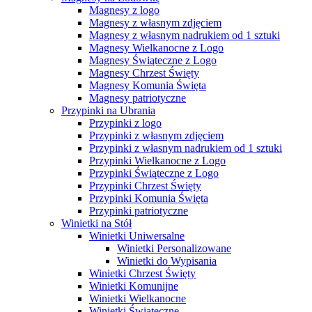
Magnesy z logo
Magnesy z własnym zdjęciem
Magnesy z własnym nadrukiem od 1 sztuki
Magnesy Wielkanocne z Logo
Magnesy Świąteczne z Logo
Magnesy Chrzest Święty
Magnesy Komunia Święta
Magnesy patriotyczne
Przypinki na Ubrania
Przypinki z logo
Przypinki z własnym zdjęciem
Przypinki z własnym nadrukiem od 1 sztuki
Przypinki Wielkanocne z Logo
Przypinki Świąteczne z Logo
Przypinki Chrzest Święty
Przypinki Komunia Święta
Przypinki patriotyczne
Winietki na Stół
Winietki Uniwersalne
Winietki Personalizowane
Winietki do Wypisania
Winietki Chrzest Święty
Winietki Komunijne
Winietki Wielkanocne
Winietki Świąteczne