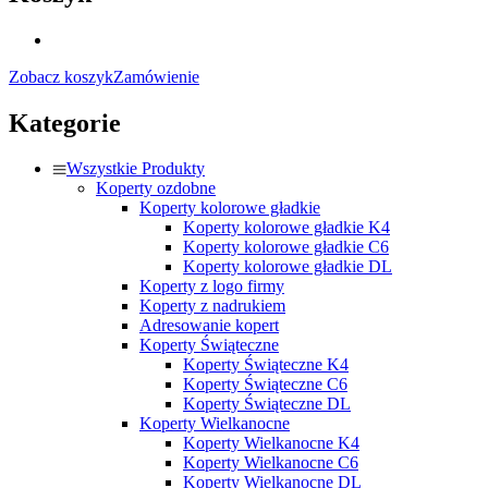
Zobacz koszyk
Zamówienie
Kategorie
Wszystkie Produkty
Koperty ozdobne
Koperty kolorowe gładkie
Koperty kolorowe gładkie K4
Koperty kolorowe gładkie C6
Koperty kolorowe gładkie DL
Koperty z logo firmy
Koperty z nadrukiem
Adresowanie kopert
Koperty Świąteczne
Koperty Świąteczne K4
Koperty Świąteczne C6
Koperty Świąteczne DL
Koperty Wielkanocne
Koperty Wielkanocne K4
Koperty Wielkanocne C6
Koperty Wielkanocne DL