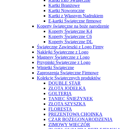
Kartki Eko Świąteczne
Kartki Branżowe
Kartki Noworoczne
Kartki z Własnym Nadrukiem
E-kartki Świąteczne firmowe
Koperty świąteczne na boże narodzenie
Koperty Świąteczne K4
Koperty Świąteczne C6
Koperty Świąteczne DL
Świąteczne Zawieszki z Logo Firmy
Naklejki Świąteczne z Logo
Magnesy Świąteczne z Logo
Przypinki Świąteczne z Logo
Winietki Świąteczne
Zaproszenia Świąteczne Firmowe
Kolekcje Świątecznych produktów
DOUBLE STAR
ZŁOTA JODEŁKA
GOLTERIA
TANIEC ŚNIEŻYNEK
ZŁOTA SZYSZKA
FLORESTA
PREZENTOWA CHOINKA
CZAR BOŻEGONARODZENIA
ZIMOWY WIECZÓR