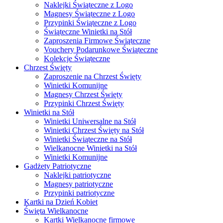
Naklejki Świąteczne z Logo
Magnesy Świąteczne z Logo
Przypinki Świąteczne z Logo
Świąteczne Winietki na Stół
Zaproszenia Firmowe Świąteczne
Vouchery Podarunkowe Świąteczne
Kolekcje Świąteczne
Chrzest Święty
Zaproszenie na Chrzest Święty
Winietki Komunijne
Magnesy Chrzest Święty
Przypinki Chrzest Święty
Winietki na Stół
Winietki Uniwersalne na Stół
Winietki Chrzest Święty na Stół
Winietki Świąteczne na Stół
Wielkanocne Winietki na Stół
Winietki Komunijne
Gadżety Patriotyczne
Naklejki patriotyczne
Magnesy patriotyczne
Przypinki patriotyczne
Kartki na Dzień Kobiet
Święta Wielkanocne
Kartki Wielkanocne firmowe