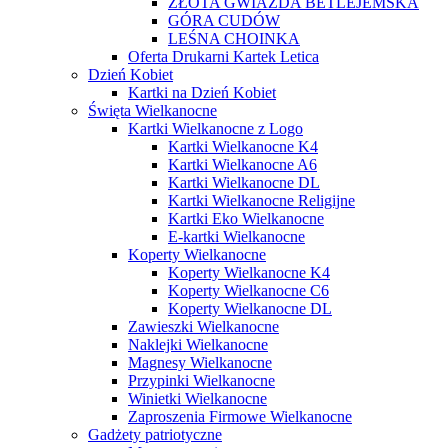
ZŁOTA GWIAZDA BETLEJEMSKA
GÓRA CUDÓW
LEŚNA CHOINKA
Oferta Drukarni Kartek Letica
Dzień Kobiet
Kartki na Dzień Kobiet
Święta Wielkanocne
Kartki Wielkanocne z Logo
Kartki Wielkanocne K4
Kartki Wielkanocne A6
Kartki Wielkanocne DL
Kartki Wielkanocne Religijne
Kartki Eko Wielkanocne
E-kartki Wielkanocne
Koperty Wielkanocne
Koperty Wielkanocne K4
Koperty Wielkanocne C6
Koperty Wielkanocne DL
Zawieszki Wielkanocne
Naklejki Wielkanocne
Magnesy Wielkanocne
Przypinki Wielkanocne
Winietki Wielkanocne
Zaproszenia Firmowe Wielkanocne
Gadżety patriotyczne