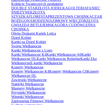
Kolekcje Świątecznych produktów
DOUBLE STAR
ZŁOTA JODEŁKA
GOLTERIA
TANIEC
ŚNIEŻYNEK
ZŁOTA
SZYSZKA
FLORESTA
PREZENTOWA CHOINKA
CZAR
BOŻEGONARODZENIA
ZIMOWY WIECZÓR
ZŁOTA
GWIAZDA BETLEJEMSKA
GÓRA CUDÓW
LEŚNA
CHOINKA
Oferta Drukarni Kartek Letica
Dzień Kobiet
Kartki na Dzień Kobiet
Święta Wielkanocne
Kartki Wielkanocne z Logo
Kartki Wielkanocne K4
Kartki Wielkanocne A6
Kartki
Wielkanocne DL
Kartki Wielkanocne Religijne
Kartki Eko
Wielkanocne
E-kartki Wielkanocne
Koperty Wielkanocne
Koperty Wielkanocne K4
Koperty Wielkanocne C6
Koperty
Wielkanocne DL
Zawieszki Wielkanocne
Naklejki Wielkanocne
Magnesy Wielkanocne
Przypinki Wielkanocne
Winietki Wielkanocne
Zaproszenia Firmowe Wielkanocne