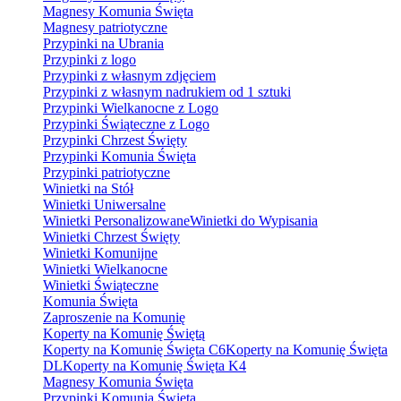
Magnesy Komunia Święta
Magnesy patriotyczne
Przypinki na Ubrania
Przypinki z logo
Przypinki z własnym zdjęciem
Przypinki z własnym nadrukiem od 1 sztuki
Przypinki Wielkanocne z Logo
Przypinki Świąteczne z Logo
Przypinki Chrzest Święty
Przypinki Komunia Święta
Przypinki patriotyczne
Winietki na Stół
Winietki Uniwersalne
Winietki Personalizowane
Winietki do Wypisania
Winietki Chrzest Święty
Winietki Komunijne
Winietki Wielkanocne
Winietki Świąteczne
Komunia Święta
Zaproszenie na Komunię
Koperty na Komunię Świętą
Koperty na Komunię Święta C6
Koperty na Komunię Święta
DL
Koperty na Komunię Święta K4
Magnesy Komunia Święta
Przypinki Komunia Święta