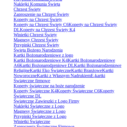
Naklejki Komunia Święta
Chrzest Święty
Zaproszenie na Chrzest Święty
Koperty na Chrzest Święty
Koperty na Chrzest Święty C6
Koperty na Chrzest Święty
DL
Koperty na Chrzest Święty K4
Winietki Chrzest Święty
Magnesy Chrzest Święty
Przypinki Chrzest Święty
Święta Bożego Narodzenia
Kartki Bożonarodzeniowe z logo
Kartki Bożonarodzeniowe K4
Kartki Bożonarodzeniowe
A6
Kartki Bożonarodzeniowe DL
Kartki Bożonarodzeniowe
Religijne
Kartki Eko Świąteczne
Kartki Branżowe
Kartki
Noworoczne
Kartki z Własnym Nadrukiem
E-kartki
Świąteczne firmowe
Koperty świąteczne na boże narodzenie
Koperty Świąteczne K4
Koperty Świąteczne C6
Koperty
Świąteczne DL
Świąteczne Zawieszki z Logo Firmy
Naklejki Świąteczne z Logo
Magnesy Świąteczne z Logo
Przypinki Świąteczne z Logo
Winietki Świąteczne
Zaproszenia Świąteczne Firmowe