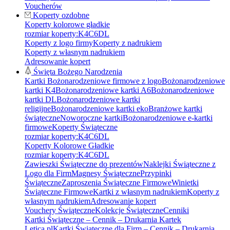
Voucherów
Koperty ozdobne
Koperty kolorowe gładkie
rozmiar koperty:
K4
C6
DL
Koperty z logo firmy
Koperty z nadrukiem
Koperty z własnym nadrukiem
Adresowanie kopert
Święta Bożego Narodzenia
Kartki Bożonarodzeniowe firmowe z logo
Bożonarodzeniowe
kartki K4
Bożonarodzeniowe kartki A6
Bożonarodzeniowe
kartki DL
Bożonarodzeniowe kartki
religijne
Bożonarodzeniowe kartki eko
Branżowe kartki
świąteczne
Noworoczne kartki
Bożonarodzeniowe e-kartki
firmowe
Koperty Świąteczne
rozmiar koperty:
K4
C6
DL
Koperty Kolorowe Gładkie
rozmiar koperty:
K4
C6
DL
Zawieszki Świąteczne do prezentów
Naklejki Świąteczne z
Logo dla Firm
Magnesy Świąteczne
Przypinki
Świąteczne
Zaproszenia Świąteczne Firmowe
Winietki
Świąteczne Firmowe
Kartki z własnym nadrukiem
Koperty z
własnym nadrukiem
Adresowanie kopert
Vouchery Świąteczne
Kolekcje Świąteczne
Cenniki
Kartki Świąteczne – Cennik – Drukarnia Kartek
Letica.pl
Kartki Świąteczne dla Firm – Cennik – Drukarnia