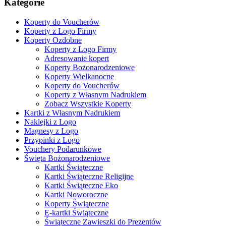
Kategorie
Koperty do Voucherów
Koperty z Logo Firmy
Koperty Ozdobne
Koperty z Logo Firmy
Adresowanie kopert
Koperty Bożonarodzeniowe
Koperty Wielkanocne
Koperty do Voucherów
Koperty z Własnym Nadrukiem
Zobacz Wszystkie Koperty
Kartki z Własnym Nadrukiem
Naklejki z Logo
Magnesy z Logo
Przypinki z Logo
Vouchery Podarunkowe
Święta Bożonarodzeniowe
Kartki Świąteczne
Kartki Świąteczne Religijne
Kartki Świąteczne Eko
Kartki Noworoczne
Koperty Świąteczne
E-kartki Świąteczne
Świąteczne Zawieszki do Prezentów