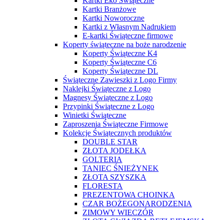
Kartki Eko Świąteczne
Kartki Branżowe
Kartki Noworoczne
Kartki z Własnym Nadrukiem
E-kartki Świąteczne firmowe
Koperty świąteczne na boże narodzenie
Koperty Świąteczne K4
Koperty Świąteczne C6
Koperty Świąteczne DL
Świąteczne Zawieszki z Logo Firmy
Naklejki Świąteczne z Logo
Magnesy Świąteczne z Logo
Przypinki Świąteczne z Logo
Winietki Świąteczne
Zaproszenia Świąteczne Firmowe
Kolekcje Świątecznych produktów
DOUBLE STAR
ZŁOTA JODEŁKA
GOLTERIA
TANIEC ŚNIEŻYNEK
ZŁOTA SZYSZKA
FLORESTA
PREZENTOWA CHOINKA
CZAR BOŻEGONARODZENIA
ZIMOWY WIECZÓR