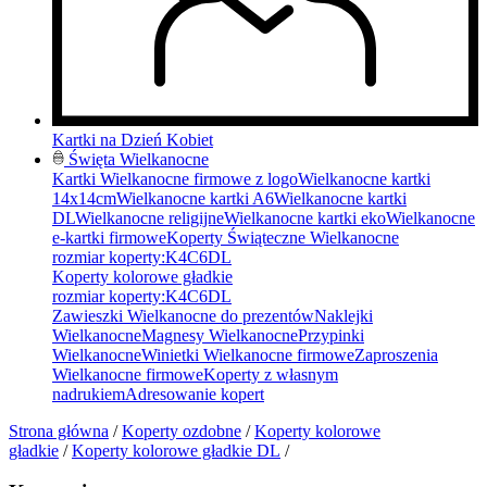
Kartki na Dzień Kobiet
Święta Wielkanocne
Kartki Wielkanocne firmowe z logo
Wielkanocne kartki
14x14cm
Wielkanocne kartki A6
Wielkanocne kartki
DL
Wielkanocne religijne
Wielkanocne kartki eko
Wielkanocne
e-kartki firmowe
Koperty Świąteczne Wielkanocne
rozmiar koperty:
K4
C6
DL
Koperty kolorowe gładkie
rozmiar koperty:
K4
C6
DL
Zawieszki Wielkanocne do prezentów
Naklejki
Wielkanocne
Magnesy Wielkanocne
Przypinki
Wielkanocne
Winietki Wielkanocne firmowe
Zaproszenia
Wielkanocne firmowe
Koperty z własnym
nadrukiem
Adresowanie kopert
Strona główna
/
Koperty ozdobne
/
Koperty kolorowe
gładkie
/
Koperty kolorowe gładkie DL
/