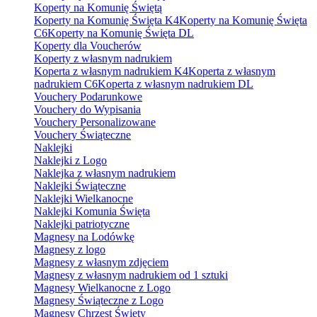
Koperty na Komunię Świętą
Koperty na Komunię Święta K4
Koperty na Komunię Święta
C6
Koperty na Komunię Święta DL
Koperty dla Voucherów
Koperty z własnym nadrukiem
Koperta z własnym nadrukiem K4
Koperta z własnym
nadrukiem C6
Koperta z własnym nadrukiem DL
Vouchery Podarunkowe
Vouchery do Wypisania
Vouchery Personalizowane
Vouchery Świąteczne
Naklejki
Naklejki z Logo
Naklejka z własnym nadrukiem
Naklejki Świąteczne
Naklejki Wielkanocne
Naklejki Komunia Święta
Naklejki patriotyczne
Magnesy na Lodówkę
Magnesy z logo
Magnesy z własnym zdjęciem
Magnesy z własnym nadrukiem od 1 sztuki
Magnesy Wielkanocne z Logo
Magnesy Świąteczne z Logo
Magnesy Chrzest Święty