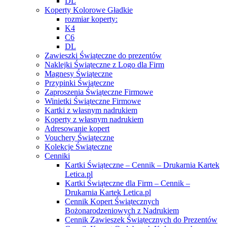
DL
Koperty Kolorowe Gładkie
rozmiar koperty:
K4
C6
DL
Zawieszki Świąteczne do prezentów
Naklejki Świąteczne z Logo dla Firm
Magnesy Świąteczne
Przypinki Świąteczne
Zaproszenia Świąteczne Firmowe
Winietki Świąteczne Firmowe
Kartki z własnym nadrukiem
Koperty z własnym nadrukiem
Adresowanie kopert
Vouchery Świąteczne
Kolekcje Świąteczne
Cenniki
Kartki Świąteczne – Cennik – Drukarnia Kartek
Letica.pl
Kartki Świąteczne dla Firm – Cennik –
Drukarnia Kartek Letica.pl
Cennik Kopert Świątecznych
Bożonarodzeniowych z Nadrukiem
Cennik Zawieszek Świątecznych do Prezentów