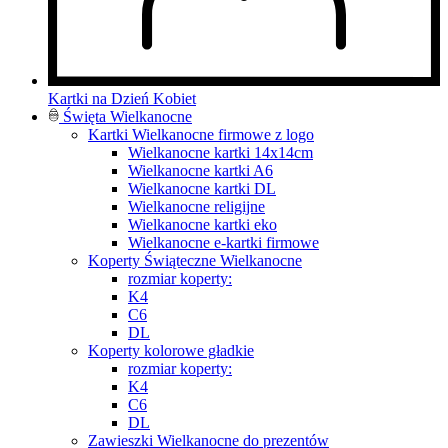
Kartki na Dzień Kobiet
Święta Wielkanocne
Kartki Wielkanocne firmowe z logo
Wielkanocne kartki 14x14cm
Wielkanocne kartki A6
Wielkanocne kartki DL
Wielkanocne religijne
Wielkanocne kartki eko
Wielkanocne e-kartki firmowe
Koperty Świąteczne Wielkanocne
rozmiar koperty:
K4
C6
DL
Koperty kolorowe gładkie
rozmiar koperty:
K4
C6
DL
Zawieszki Wielkanocne do prezentów