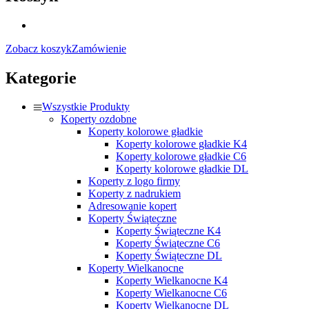
Zobacz koszyk
Zamówienie
Kategorie
Wszystkie Produkty
Koperty ozdobne
Koperty kolorowe gładkie
Koperty kolorowe gładkie K4
Koperty kolorowe gładkie C6
Koperty kolorowe gładkie DL
Koperty z logo firmy
Koperty z nadrukiem
Adresowanie kopert
Koperty Świąteczne
Koperty Świąteczne K4
Koperty Świąteczne C6
Koperty Świąteczne DL
Koperty Wielkanocne
Koperty Wielkanocne K4
Koperty Wielkanocne C6
Koperty Wielkanocne DL