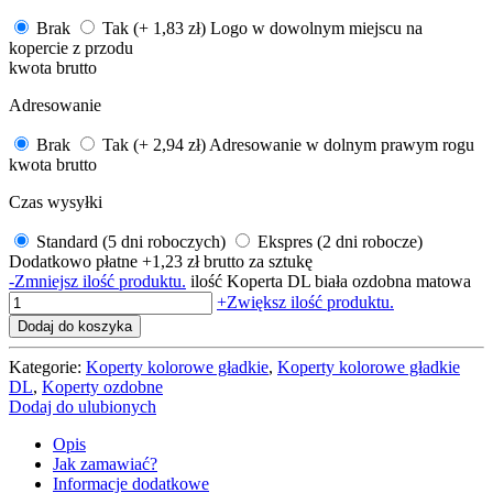
Brak
Tak (+ 1,83 zł)
Logo w dowolnym miejscu na
kopercie z przodu
kwota brutto
Adresowanie
Brak
Tak (+ 2,94 zł)
Adresowanie w dolnym prawym rogu
kwota brutto
Czas wysyłki
Standard (5 dni roboczych)
Ekspres (2 dni robocze)
Dodatkowo płatne +1,23 zł brutto za sztukę
-
Zmniejsz ilość produktu.
ilość Koperta DL biała ozdobna matowa
+
Zwiększ ilość produktu.
Dodaj do koszyka
Kategorie:
Koperty kolorowe gładkie
,
Koperty kolorowe gładkie
DL
,
Koperty ozdobne
Dodaj do ulubionych
Opis
Jak zamawiać?
Informacje dodatkowe