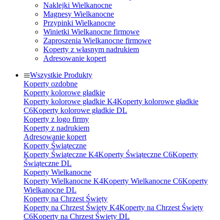
Naklejki Wielkanocne
Magnesy Wielkanocne
Przypinki Wielkanocne
Winietki Wielkanocne firmowe
Zaproszenia Wielkanocne firmowe
Koperty z własnym nadrukiem
Adresowanie kopert
Wszystkie Produkty
Koperty ozdobne
Koperty kolorowe gładkie
Koperty kolorowe gładkie K4
Koperty kolorowe gładkie
C6
Koperty kolorowe gładkie DL
Koperty z logo firmy
Koperty z nadrukiem
Adresowanie kopert
Koperty Świąteczne
Koperty Świąteczne K4
Koperty Świąteczne C6
Koperty
Świąteczne DL
Koperty Wielkanocne
Koperty Wielkanocne K4
Koperty Wielkanocne C6
Koperty
Wielkanocne DL
Koperty na Chrzest Święty
Koperty na Chrzest Święty K4
Koperty na Chrzest Święty
C6
Koperty na Chrzest Święty DL