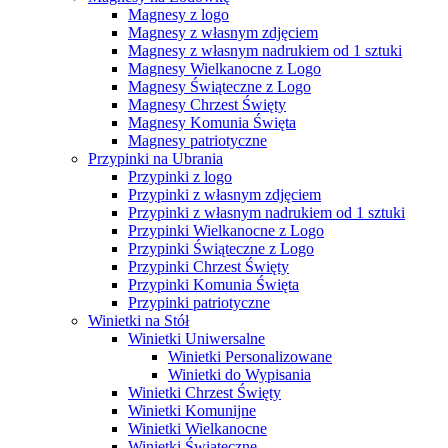
Magnesy z logo
Magnesy z własnym zdjęciem
Magnesy z własnym nadrukiem od 1 sztuki
Magnesy Wielkanocne z Logo
Magnesy Świąteczne z Logo
Magnesy Chrzest Święty
Magnesy Komunia Święta
Magnesy patriotyczne
Przypinki na Ubrania
Przypinki z logo
Przypinki z własnym zdjęciem
Przypinki z własnym nadrukiem od 1 sztuki
Przypinki Wielkanocne z Logo
Przypinki Świąteczne z Logo
Przypinki Chrzest Święty
Przypinki Komunia Święta
Przypinki patriotyczne
Winietki na Stół
Winietki Uniwersalne
Winietki Personalizowane
Winietki do Wypisania
Winietki Chrzest Święty
Winietki Komunijne
Winietki Wielkanocne
Winietki Świąteczne