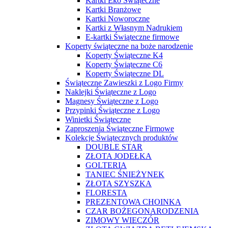
Kartki Eko Świąteczne
Kartki Branżowe
Kartki Noworoczne
Kartki z Własnym Nadrukiem
E-kartki Świąteczne firmowe
Koperty świąteczne na boże narodzenie
Koperty Świąteczne K4
Koperty Świąteczne C6
Koperty Świąteczne DL
Świąteczne Zawieszki z Logo Firmy
Naklejki Świąteczne z Logo
Magnesy Świąteczne z Logo
Przypinki Świąteczne z Logo
Winietki Świąteczne
Zaproszenia Świąteczne Firmowe
Kolekcje Świątecznych produktów
DOUBLE STAR
ZŁOTA JODEŁKA
GOLTERIA
TANIEC ŚNIEŻYNEK
ZŁOTA SZYSZKA
FLORESTA
PREZENTOWA CHOINKA
CZAR BOŻEGONARODZENIA
ZIMOWY WIECZÓR