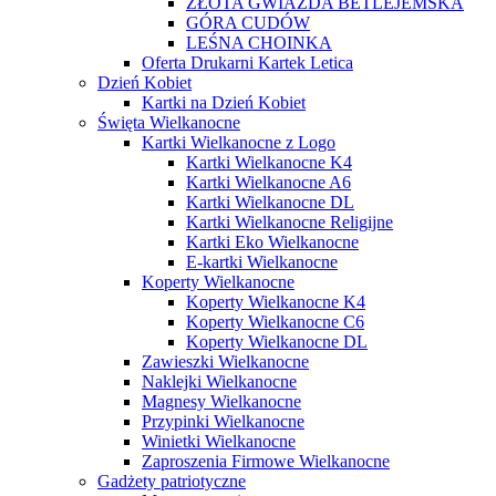
ZŁOTA GWIAZDA BETLEJEMSKA
GÓRA CUDÓW
LEŚNA CHOINKA
Oferta Drukarni Kartek Letica
Dzień Kobiet
Kartki na Dzień Kobiet
Święta Wielkanocne
Kartki Wielkanocne z Logo
Kartki Wielkanocne K4
Kartki Wielkanocne A6
Kartki Wielkanocne DL
Kartki Wielkanocne Religijne
Kartki Eko Wielkanocne
E-kartki Wielkanocne
Koperty Wielkanocne
Koperty Wielkanocne K4
Koperty Wielkanocne C6
Koperty Wielkanocne DL
Zawieszki Wielkanocne
Naklejki Wielkanocne
Magnesy Wielkanocne
Przypinki Wielkanocne
Winietki Wielkanocne
Zaproszenia Firmowe Wielkanocne
Gadżety patriotyczne