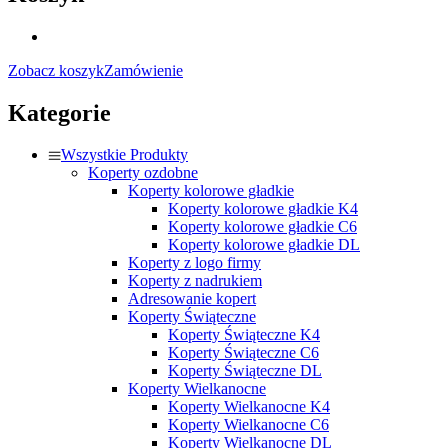
Zobacz koszyk
Zamówienie
Kategorie
Wszystkie Produkty
Koperty ozdobne
Koperty kolorowe gładkie
Koperty kolorowe gładkie K4
Koperty kolorowe gładkie C6
Koperty kolorowe gładkie DL
Koperty z logo firmy
Koperty z nadrukiem
Adresowanie kopert
Koperty Świąteczne
Koperty Świąteczne K4
Koperty Świąteczne C6
Koperty Świąteczne DL
Koperty Wielkanocne
Koperty Wielkanocne K4
Koperty Wielkanocne C6
Koperty Wielkanocne DL