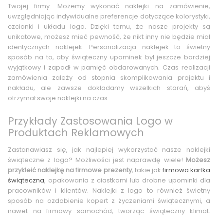
Twojej firmy. Możemy wykonać naklejki na zamówienie,
uwzględniając indywidualne preferencje dotyczące kolorystyki,
czcionki i układu logo. Dzięki temu, że nasze projekty są
unikatowe, możesz mieć pewność, że nikt inny nie będzie miał
identycznych naklejek. Personalizacja naklejek to świetny
sposób na to, aby świąteczny upominek był jeszcze bardziej
wyjątkowy i zapadł w pamięć obdarowanych. Czas realizacji
zamówienia zależy od stopnia skomplikowania projektu i
nakładu, ale zawsze dokładamy wszelkich starań, abyś
otrzymał swoje naklejki na czas.
Przykłady Zastosowania Logo w
Produktach Reklamowych
Zastanawiasz się, jak najlepiej wykorzystać nasze naklejki
świąteczne z logo? Możliwości jest naprawdę wiele!
Możesz
przykleić naklejkę na firmowe prezenty
, takie jak
firmowa kartka
świąteczna
, opakowania z ciastkami lub drobne upominki dla
pracowników i klientów. Naklejki z logo to również świetny
sposób na ozdobienie kopert z życzeniami świątecznymi, a
nawet na firmowy samochód, tworząc świąteczny klimat.