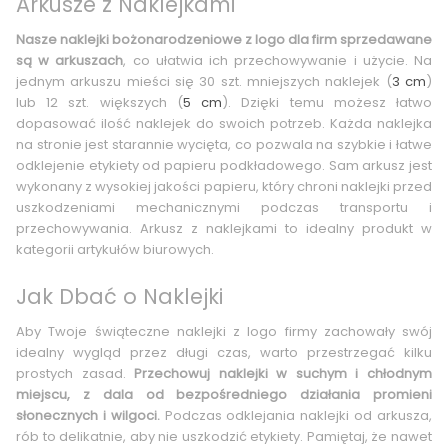
Arkusze z Naklejkami
Nasze naklejki bożonarodzeniowe z logo dla firm sprzedawane
są w arkuszach
, co ułatwia ich przechowywanie i użycie. Na
jednym arkuszu mieści się 30 szt. mniejszych naklejek (
3 cm
)
lub 12 szt. większych (
5 cm
). Dzięki temu możesz łatwo
dopasować ilość naklejek do swoich potrzeb. Każda naklejka
na stronie jest starannie wycięta, co pozwala na szybkie i łatwe
odklejenie etykiety od papieru podkładowego. Sam arkusz jest
wykonany z wysokiej jakości papieru, który chroni naklejki przed
uszkodzeniami mechanicznymi podczas transportu i
przechowywania. Arkusz z naklejkami to idealny produkt w
kategorii artykułów biurowych.
Jak Dbać o Naklejki
Aby Twoje świąteczne naklejki z logo firmy zachowały swój
idealny wygląd przez długi czas, warto przestrzegać kilku
prostych zasad.
Przechowuj naklejki w suchym i chłodnym
miejscu, z dala od bezpośredniego działania promieni
słonecznych i wilgoci.
Podczas odklejania naklejki od arkusza,
rób to delikatnie, aby nie uszkodzić etykiety. Pamiętaj, że nawet