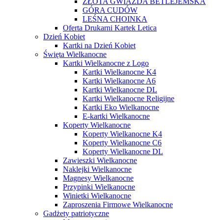
ZŁOTA GWIAZDA BETLEJEMSKA
GÓRA CUDÓW
LEŚNA CHOINKA
Oferta Drukarni Kartek Letica
Dzień Kobiet
Kartki na Dzień Kobiet
Święta Wielkanocne
Kartki Wielkanocne z Logo
Kartki Wielkanocne K4
Kartki Wielkanocne A6
Kartki Wielkanocne DL
Kartki Wielkanocne Religijne
Kartki Eko Wielkanocne
E-kartki Wielkanocne
Koperty Wielkanocne
Koperty Wielkanocne K4
Koperty Wielkanocne C6
Koperty Wielkanocne DL
Zawieszki Wielkanocne
Naklejki Wielkanocne
Magnesy Wielkanocne
Przypinki Wielkanocne
Winietki Wielkanocne
Zaproszenia Firmowe Wielkanocne
Gadżety patriotyczne