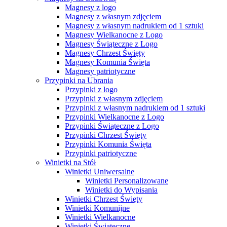
Magnesy z logo
Magnesy z własnym zdjęciem
Magnesy z własnym nadrukiem od 1 sztuki
Magnesy Wielkanocne z Logo
Magnesy Świąteczne z Logo
Magnesy Chrzest Święty
Magnesy Komunia Święta
Magnesy patriotyczne
Przypinki na Ubrania
Przypinki z logo
Przypinki z własnym zdjęciem
Przypinki z własnym nadrukiem od 1 sztuki
Przypinki Wielkanocne z Logo
Przypinki Świąteczne z Logo
Przypinki Chrzest Święty
Przypinki Komunia Święta
Przypinki patriotyczne
Winietki na Stół
Winietki Uniwersalne
Winietki Personalizowane
Winietki do Wypisania
Winietki Chrzest Święty
Winietki Komunijne
Winietki Wielkanocne
Winietki Świąteczne