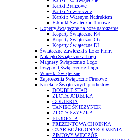
Kartki Eko Świąteczne
Kartki Branżowe
Kartki Noworoczne
Kartki z Własnym Nadrukiem
E-kartki Świąteczne firmowe
Koperty świąteczne na boże narodzenie
Koperty Świąteczne K4
Koperty Świąteczne C6
Koperty Świąteczne DL
Świąteczne Zawieszki z Logo Firmy
Naklejki Świąteczne z Logo
Magnesy Świąteczne z Logo
Przypinki Świąteczne z Logo
Winietki Świąteczne
Zaproszenia Świąteczne Firmowe
Kolekcje Świątecznych produktów
DOUBLE STAR
ZŁOTA JODEŁKA
GOLTERIA
TANIEC ŚNIEŻYNEK
ZŁOTA SZYSZKA
FLORESTA
PREZENTOWA CHOINKA
CZAR BOŻEGONARODZENIA
ZIMOWY WIECZÓR