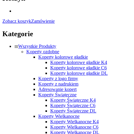
Zobacz koszyk
Zamówienie
Kategorie
Wszystkie Produkty
Koperty ozdobne
Koperty kolorowe gładkie
Koperty kolorowe gładkie K4
Koperty kolorowe gładkie C6
Koperty kolorowe gładkie DL
Koperty z logo firmy
Koperty z nadrukiem
Adresowanie kopert
Koperty Świąteczne
Koperty Świąteczne K4
Koperty Świąteczne C6
Koperty Świąteczne DL
Koperty Wielkanocne
Koperty Wielkanocne K4
Koperty Wielkanocne C6
Koperty Wielkanocne DL