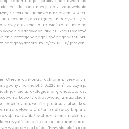
ji. Koperta ta jest praktyczna i trwała, co
 się na tle konkurencji oraz zapewnienie
awia, że jest ona idealnym narzędziem w wielu
j adresowanej prostokątnej C6 odbywa się w
 pocztowy oraz miasto. To właśnie te dane są
 wypełnić odpowiedni arkusz Excel i załączyć
nienie profesjonalnego i spójnego wizerunku
ct-category/richard-mille/rm-68-01/ jasnych i
ie. Oferuje doskonałą ochronę przesyłanym
ar zgodny z normą DL (110x220mm), co czyni ją
ich jak biała, ekologiczna, granatowa, czy
resowanie koperty adresowanej z nadrukiem
o odbiorcy, nazwa firmy, adres z ulicą, kod
ywa na pozytywne wrażenie odbiorcy. Koperta
sowej, ale również skuteczna forma reklamy.
a na wyróżnienie się na tle konkurencji oraz
nym wyborem dla każdej firmy, niezależnie od