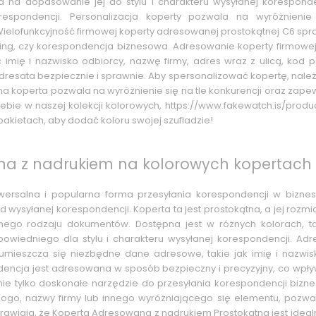
na dopasowanie jej do stylu i charakteru wysyłanej korespondenc
espondencji. Personalizacja koperty pozwala na wyróżnienie
Wielofunkcyjność firmowej koperty adresowanej prostokątnej C6 spr
ting, czy korespondencja biznesowa. Adresowanie koperty firmowe
ć imię i nazwisko odbiorcy, nazwę firmy, adres wraz z ulicą, kod
resata bezpiecznie i sprawnie. Aby spersonalizować kopertę, należy
 koperta pozwala na wyróżnienie się na tle konkurencji oraz zapew
iebie w naszej kolekcji kolorowych, https://www.fakewatch.is/produ
pakietach, aby dodać koloru swojej szufladzie!
a z nadrukiem na kolorowych kopertach
wersalna i popularna forma przesyłania korespondencji w biznes
ysyłanej korespondencji. Koperta ta jest prostokątna, a jej rozmi
ego rodzaju dokumentów. Dostępna jest w różnych kolorach, tak
owiedniego dla stylu i charakteru wysyłanej korespondencji. Ad
umieszcza się niezbędne dane adresowe, takie jak imię i nazwisk
dencja jest adresowana w sposób bezpieczny i precyzyjny, co wpł
ie tylko doskonałe narzędzie do przesyłania korespondencji bizne
logo, nazwy firmy lub innego wyróżniającego się elementu, pozwal
prawiają, że Koperta Adresowana z nadrukiem Prostokątna jest ideal