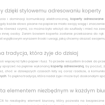
y dzięki stylowemu adresowaniu koperty
ia i dominacji komunikacji elektronicznej,
koperty adresowane
gdy każde słowo pisane na papierze miało swoją wagę i znaczenie. L
 ale również czymś, co można było włożyć do szuflady i mieć na za
a innej osoby. Zanim bowiem koperta zostanie przekazana do rą
st wyjątkowym wyrazem troski i uwagi, jaką chcemy okazać swojemu
 tradycja, która żyje do dzisiaj
oś więcej niż tylko papier i tusz. To przede wszystkim środek do pr
zy spojrzeć na pięknie wykonaną
kopertę adresowaną
, by poczuć, 
eż, choć w dzisiejszych czasach listy są coraz rzadsze, a komuni
nych
. To piękna tradycja, która nadal żyje i może być doskonałym s
ta elementem niezbędnym w każdym biu
6 to niezbędny element biurowy, który pozwala na bezpieczne i 