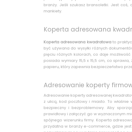
branży. Jeśli szukasz bransoletki. Jest co
mankiety.
Koperta adresowana kwadr
Koperta adresowana kwadratowa
to praktyc
być używana do wysyłki różnych dokumentów,
pięciu różnych kolorach, co daje możliwoś
posiada wymiary 15,5 x 15,5 cm, co sprawia
papieru, który zapewnia bezpieczeństwo prze
Adresowanie koperty firmo
Adresowanie koperty adresowanej kwadratowe
z ulicą, kod pocztowy i miasto. To właśni
bezpieczny i bezproblemowy. Aby sporząd
prawidłowy i załączyć go w wyznaczonym miej
spójnego wizerunku firmy. Koperta adresowa
przydatna w branży e-commerce, gdzie jest 