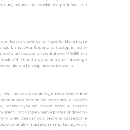
trukturyzowane, od mankietów po łańcuszki i
wie. Jest to uniwersalna koperta, która może
encja biznesowa. Koperta ta dostępna jest w
i. Koperta adresowana kwadratowa 155x155mm
rmacie A4. Koperta wykonana jest z trwałego
y, co ułatwia i przyspiesza pakowanie.
mię i nazwisko odbiorcy, nazwa firmy, adres
orespondencja dotarła do adresata w sposób
m, należy wypełnić arkusz excel w sposób
nkurencji oraz zapewnienie profesjonalnego i
y w wielu dziedzinach. Jest ona szczególnie
ównież doskonałym narzędziem marketingowym,