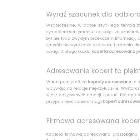
Wyraź szacunek dla odbiorc
Współcześnie, w dobie szybkiego tempa życ
symbolem sentymentu i nostalgii za czasami, 
był nie tylko zwykłym przekazem informacji,
sposób na wyrażenie szacunku i uznania dl
uwagi. Dlatego każda
koperta adresowana
je
Adresowanie kopert to piękna
Warto pamiętać, że
koperty adresowane
to c
wpływają na relacje międzyludzkie. Wystarc
wiele pozytywnych emocji i uczuć. Dlatego t
przypomnieć sobie o magii
kopert adresowa
Firmowa adresowana koper
Koperta firmowa adresowana prostokątna C