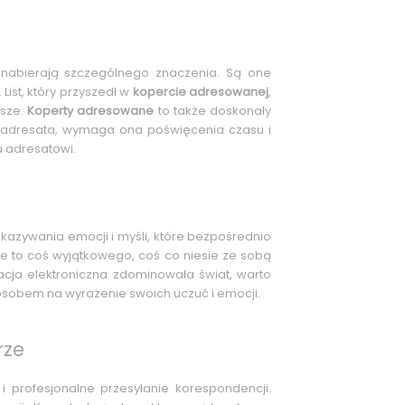
nabierają szczególnego znaczenia. Są one
ist, który przyszedł w
kopercie adresowanej
,
wsze.
Koperty adresowane
to także doskonały
k adresata, wymaga ona poświęcenia czasu i
 adresatowi.
zekazywania emocji i myśli, które bezpośrednio
że to coś wyjątkowego, coś co niesie ze sobą
kacja elektroniczna zdominowała świat, warto
posobem na wyrażenie swoich uczuć i emocji.
rze
profesjonalne przesyłanie korespondencji.