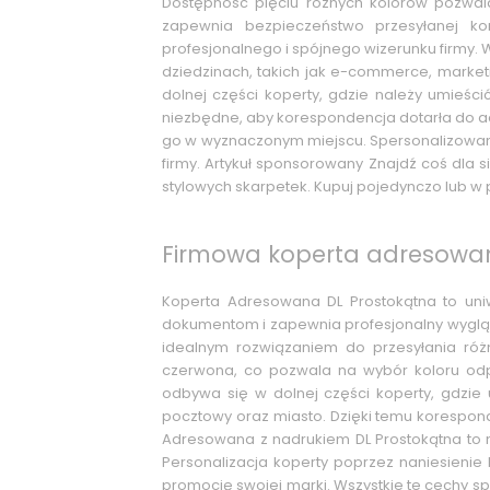
Dostępność pięciu różnych kolorów pozwala 
zapewnia bezpieczeństwo przesyłanej kor
profesjonalnego i spójnego wizerunku firmy. 
dziedzinach, takich jak e-commerce, marke
dolnej części koperty, gdzie należy umieści
niezbędne, aby korespondencja dotarła do ad
go w wyznaczonym miejscu. Spersonalizowana
firmy. Artykuł sponsorowany Znajdź coś dla s
stylowych skarpetek. Kupuj pojedynczo lub w 
Firmowa koperta adresowan
Koperta Adresowana DL Prostokątna to uni
dokumentom i zapewnia profesjonalny wygląd w
idealnym rozwiązaniem do przesyłania różn
czerwona, co pozwala na wybór koloru odp
odbywa się w dolnej części koperty, gdzie 
pocztowy oraz miasto. Dzięki temu korespon
Adresowana z nadrukiem DL Prostokątna to n
Personalizacja koperty poprzez naniesienie 
promocję swojej marki. Wszystkie te cechy s