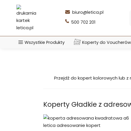
Przejdź
do
biuro@letica.pl
treści
500 702 201
Wszystkie Produkty
Koperty do Voucherów
Przejdź do kopert kolorowych lub z
Koperty Gładkie z adres