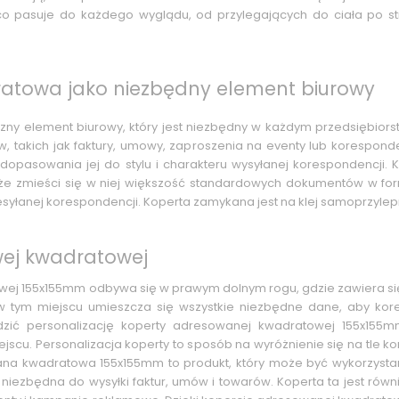
ś, co pasuje do każdego wyglądu, od przylegających do ciała po s
atowa jako niezbędny element biurowy
zny element biurowy, który jest niezbędny w każdym przedsiębiorst
 takich jak faktury, umowy, zaproszenia na eventy lub korespond
ć dopasowania jej do stylu i charakteru wysyłanej korespondencj
, że zmieści się w niej większość standardowych dokumentów w fo
syłanej korespondencji. Koperta zamykana jest na klej samoprzylepn
wej kwadratowej
j 155x155mm odbywa się w prawym dolnym rogu, gdzie zawiera się i
e w tym miejscu umieszcza się wszystkie niezbędne dane, aby k
zić personalizację koperty adresowanej kwadratowej 155x155m
scu. Personalizacja koperty to sposób na wyróżnienie się na tle ko
na kwadratowa 155x155mm to produkt, który może być wykorzystan
niezbędna do wysyłki faktur, umów i towarów. Koperta ta jest r