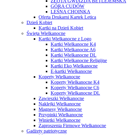
ZŁOTA GWIAZDA BETLEJEMSKA
GÓRA CUDÓW
LEŚNA CHOINKA
Oferta Drukarni Kartek Letica
Dzień Kobiet
Kartki na Dzień Kobiet
Święta Wielkanocne
Kartki Wielkanocne z Logo
Kartki Wielkanocne K4
Kartki Wielkanocne A6
Kartki Wielkanocne DL
Kartki Wielkanocne Religijne
Kartki Eko Wielkanocne
E-kartki Wielkanocne
Koperty Wielkanocne
Koperty Wielkanocne K4
Koperty Wielkanocne C6
Koperty Wielkanocne DL
Zawieszki Wielkanocne
Naklejki Wielkanocne
Magnesy Wielkanocne
Przypinki Wielkanocne
Winietki Wielkanocne
Zaproszenia Firmowe Wielkanocne
Gadżety patriotyczne