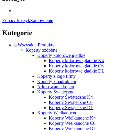
Zobacz koszyk
Zamówienie
Kategorie
Wszystkie Produkty
Koperty ozdobne
Koperty kolorowe gładkie
Koperty kolorowe gładkie K4
Koperty kolorowe gładkie C6
Koperty kolorowe gładkie DL
Koperty z logo firmy
Koperty z nadrukiem
Adresowanie kopert
Koperty Świąteczne
Koperty Świąteczne K4
Koperty Świąteczne C6
Koperty Świąteczne DL
Koperty Wielkanocne
Koperty Wielkanocne K4
Koperty Wielkanocne C6
Koperty Wielkanocne DL