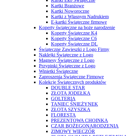
Kartki Eko Świąteczne
Kartki Branżowe
Kartki Noworoczne
Kartki z Własnym Nadrukiem
E-kartki Świąteczne firmowe
Koperty świąteczne na boże narodzenie
Koperty Świąteczne K4
Koperty Świąteczne C6
Koperty Świąteczne DL
Świąteczne Zawieszki z Logo Firmy
Naklejki Świąteczne z Logo
Magnesy Świąteczne z Logo
Przypinki Świąteczne z Logo
Winietki Świąteczne
Zaproszenia Świąteczne Firmowe
Kolekcje Świątecznych produktów
DOUBLE STAR
ZŁOTA JODEŁKA
GOLTERIA
TANIEC ŚNIEŻYNEK
ZŁOTA SZYSZKA
FLORESTA
PREZENTOWA CHOINKA
CZAR BOŻEGONARODZENIA
ZIMOWY WIECZÓR