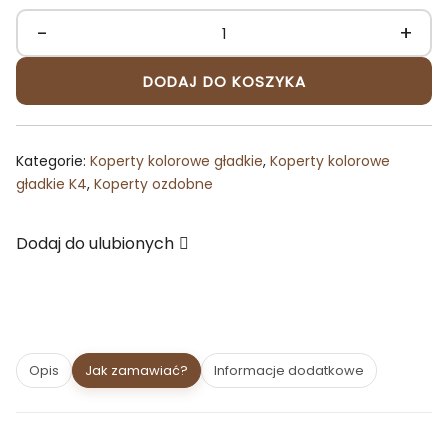
-
+
ilość
Koperta
DODAJ DO KOSZYKA
153x153
ozdobna
złota
Kategorie:
Koperty kolorowe gładkie
,
Koperty kolorowe
perłowa
gładkie K4
,
Koperty ozdobne
Dodaj do ulubionych
Opis
Jak zamawiać?
Informacje dodatkowe