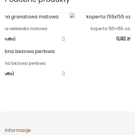
obna niebieska matowa
Koperta 155×155 ozd
0,92
zł
(brutto)
(
dobna beżowa perłowa
(brutto)
Informacje