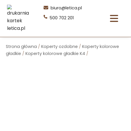
Przejdź
biuro@letica.pl
do
500 702 201
treści
Strona główna
/
Koperty ozdobne
/
Koperty kolorowe
gładkie
/
Koperty kolorowe gładkie K4
/