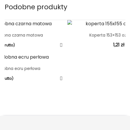
Podobne produkty
zdobna czarna matowa
Koperta 153×153 ozd
1,21
zł
(brutto)
(b
zdobna ecru perłowa
(brutto)