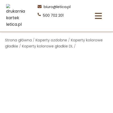
Przejdź
biuro@letica.pl
do
500 702 201
treści
Strona główna
/
Koperty ozdobne
/
Koperty kolorowe
gładkie
/
Koperty kolorowe gładkie DL
/