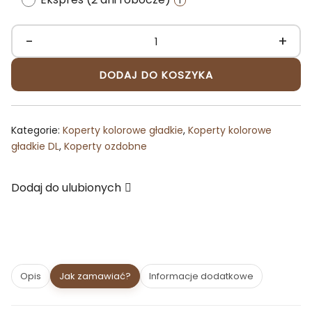
-
+
ilość
Koperta
DODAJ DO KOSZYKA
DL
ciemnozielona
ozdobna
Kategorie:
Koperty kolorowe gładkie
,
Koperty kolorowe
matowa
gładkie DL
,
Koperty ozdobne
Dodaj do ulubionych
Opis
Jak zamawiać?
Informacje dodatkowe