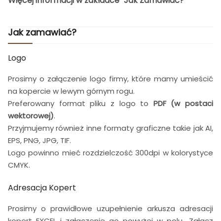
Więcej informacji w zakładce "Jak Zamawiać?"
Jak zamawiać?
Logo
Prosimy o załączenie logo firmy, które mamy umieścić
na kopercie w lewym górnym rogu.
Preferowany format pliku z logo to
PDF (w postaci
wektorowej)
.
Przyjmujemy również inne formaty graficzne takie jak AI,
EPS, PNG, JPG, TIF.
Logo powinno mieć rozdzielczość 300dpi w kolorystyce
CMYK.
Adresacja Kopert
Prosimy o prawidłowe uzupełnienie arkusza adresacji
kopert EXCEL i załączenie go powyżej w polu „Załącz