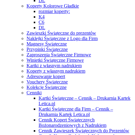
DL
Koperty Kolorowe Gładkie
rozmiar koperty:
K4
C6
DL
Zawieszki Świąteczne do prezentów
Naklejki Świąteczne z Logo dla Firm
Magnesy Świąteczne
Przypinki Świąteczne
Zaproszenia Świąteczne Firmowe
Winietki Świąteczne Firmowe
Kartki z własnym nadrukiem
Koperty z własnym nadrukiem
Adresowanie kopert
Vouchery Świąteczne
Kolekcje Świąteczne
Cenniki
Kartki Świąteczne – Cennik – Drukarnia Kartek
Letica.pl
Kartki Świąteczne dla Firm – Cennik –
Drukarnia Kartek Letica.pl
Cennik Kopert Świątecznych
Bożonarodzeniowych z Nadrukiem
Cennik Zawieszek Świątecznych do Prezentów