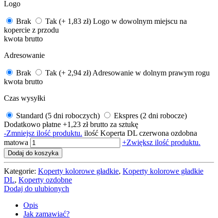
Logo
Brak
Tak (+ 1,83 zł)
Logo w dowolnym miejscu na
kopercie z przodu
kwota brutto
Adresowanie
Brak
Tak (+ 2,94 zł)
Adresowanie w dolnym prawym rogu
kwota brutto
Czas wysyłki
Standard (5 dni roboczych)
Ekspres (2 dni robocze)
Dodatkowo płatne +1,23 zł brutto za sztukę
-
Zmniejsz ilość produktu.
ilość Koperta DL czerwona ozdobna
matowa
+
Zwiększ ilość produktu.
Dodaj do koszyka
Kategorie:
Koperty kolorowe gładkie
,
Koperty kolorowe gładkie
DL
,
Koperty ozdobne
Dodaj do ulubionych
Opis
Jak zamawiać?