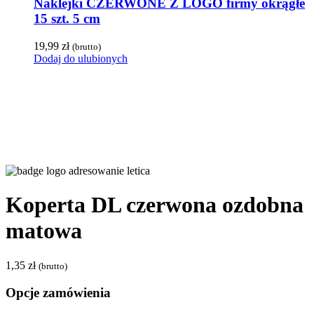
Naklejki CZERWONE Z LOGO firmy okrągłe
15 szt. 5 cm
19,99
zł
(brutto)
Dodaj do ulubionych
Koperta DL czerwona ozdobna
matowa
1,35
zł
(brutto)
Opcje zamówienia