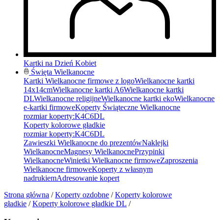
Kartki na Dzień Kobiet
Święta Wielkanocne
Kartki Wielkanocne firmowe z logo
Wielkanocne kartki
14x14cm
Wielkanocne kartki A6
Wielkanocne kartki
DL
Wielkanocne religijne
Wielkanocne kartki eko
Wielkanocne
e-kartki firmowe
Koperty Świąteczne Wielkanocne
rozmiar koperty:
K4
C6
DL
Koperty kolorowe gładkie
rozmiar koperty:
K4
C6
DL
Zawieszki Wielkanocne do prezentów
Naklejki
Wielkanocne
Magnesy Wielkanocne
Przypinki
Wielkanocne
Winietki Wielkanocne firmowe
Zaproszenia
Wielkanocne firmowe
Koperty z własnym
nadrukiem
Adresowanie kopert
Strona główna
/
Koperty ozdobne
/
Koperty kolorowe
gładkie
/
Koperty kolorowe gładkie DL
/