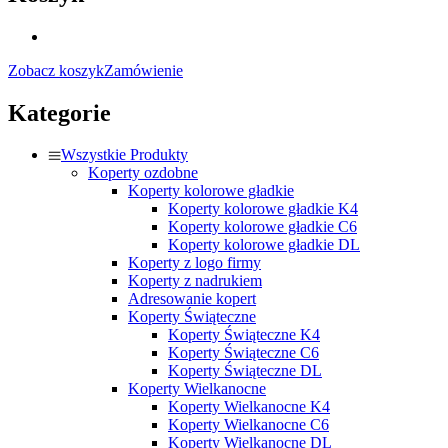
Zobacz koszyk
Zamówienie
Kategorie
Wszystkie Produkty
Koperty ozdobne
Koperty kolorowe gładkie
Koperty kolorowe gładkie K4
Koperty kolorowe gładkie C6
Koperty kolorowe gładkie DL
Koperty z logo firmy
Koperty z nadrukiem
Adresowanie kopert
Koperty Świąteczne
Koperty Świąteczne K4
Koperty Świąteczne C6
Koperty Świąteczne DL
Koperty Wielkanocne
Koperty Wielkanocne K4
Koperty Wielkanocne C6
Koperty Wielkanocne DL