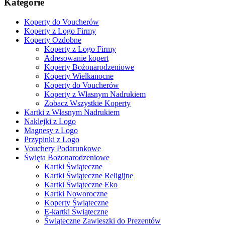
Kategorie
Koperty do Voucherów
Koperty z Logo Firmy
Koperty Ozdobne
Koperty z Logo Firmy
Adresowanie kopert
Koperty Bożonarodzeniowe
Koperty Wielkanocne
Koperty do Voucherów
Koperty z Własnym Nadrukiem
Zobacz Wszystkie Koperty
Kartki z Własnym Nadrukiem
Naklejki z Logo
Magnesy z Logo
Przypinki z Logo
Vouchery Podarunkowe
Święta Bożonarodzeniowe
Kartki Świąteczne
Kartki Świąteczne Religijne
Kartki Świąteczne Eko
Kartki Noworoczne
Koperty Świąteczne
E-kartki Świąteczne
Świąteczne Zawieszki do Prezentów