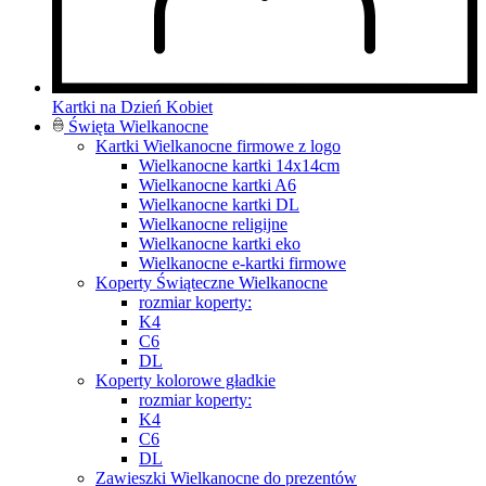
Kartki na Dzień Kobiet
Święta Wielkanocne
Kartki Wielkanocne firmowe z logo
Wielkanocne kartki 14x14cm
Wielkanocne kartki A6
Wielkanocne kartki DL
Wielkanocne religijne
Wielkanocne kartki eko
Wielkanocne e-kartki firmowe
Koperty Świąteczne Wielkanocne
rozmiar koperty:
K4
C6
DL
Koperty kolorowe gładkie
rozmiar koperty:
K4
C6
DL
Zawieszki Wielkanocne do prezentów