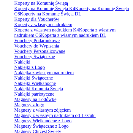
Koperty na Komunię Świętą
Koperty na Komunię Święta K4
Koperty na Komunię Święta
C6
Koperty na Komunię Święta DL
Koperty dla Voucherów
Koperty z własnym nadrukiem
Koperta z własnym nadrukiem K4
Koperta z własnym
nadrukiem C6
Koperta z własnym nadrukiem DL
Vouchery Podarunkowe
Vouchery do Wypisania
Vouchery Personalizowane
Vouchery Świąteczne
Naklejki
Naklejki z Logo
Naklejka z własnym nadrukiem
Naklejki Świąteczne
Naklejki Wielkanocne
Naklejki Komunia Święta
Naklejki patriotyczne
Magnesy na Lodówkę
Magnesy z logo
Magnesy z własnym zdjęciem
Magnesy z własnym nadrukiem od 1 sztuki
Magnesy Wielkanocne z Logo
Magnesy Świąteczne z Logo
Magnesy Chrzest Święty