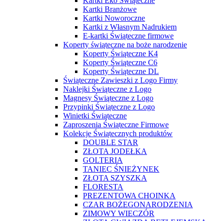
Kartki Eko Świąteczne
Kartki Branżowe
Kartki Noworoczne
Kartki z Własnym Nadrukiem
E-kartki Świąteczne firmowe
Koperty świąteczne na boże narodzenie
Koperty Świąteczne K4
Koperty Świąteczne C6
Koperty Świąteczne DL
Świąteczne Zawieszki z Logo Firmy
Naklejki Świąteczne z Logo
Magnesy Świąteczne z Logo
Przypinki Świąteczne z Logo
Winietki Świąteczne
Zaproszenia Świąteczne Firmowe
Kolekcje Świątecznych produktów
DOUBLE STAR
ZŁOTA JODEŁKA
GOLTERIA
TANIEC ŚNIEŻYNEK
ZŁOTA SZYSZKA
FLORESTA
PREZENTOWA CHOINKA
CZAR BOŻEGONARODZENIA
ZIMOWY WIECZÓR