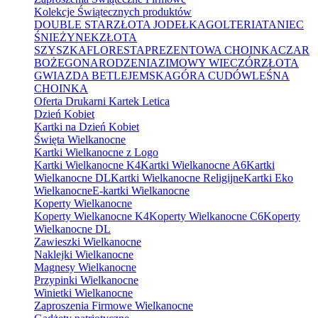
Kolekcje Świątecznych produktów
DOUBLE STAR
ZŁOTA JODEŁKA
GOLTERIA
TANIEC
ŚNIEŻYNEK
ZŁOTA
SZYSZKA
FLORESTA
PREZENTOWA CHOINKA
CZAR
BOŻEGONARODZENIA
ZIMOWY WIECZÓR
ZŁOTA
GWIAZDA BETLEJEMSKA
GÓRA CUDÓW
LEŚNA
CHOINKA
Oferta Drukarni Kartek Letica
Dzień Kobiet
Kartki na Dzień Kobiet
Święta Wielkanocne
Kartki Wielkanocne z Logo
Kartki Wielkanocne K4
Kartki Wielkanocne A6
Kartki
Wielkanocne DL
Kartki Wielkanocne Religijne
Kartki Eko
Wielkanocne
E-kartki Wielkanocne
Koperty Wielkanocne
Koperty Wielkanocne K4
Koperty Wielkanocne C6
Koperty
Wielkanocne DL
Zawieszki Wielkanocne
Naklejki Wielkanocne
Magnesy Wielkanocne
Przypinki Wielkanocne
Winietki Wielkanocne
Zaproszenia Firmowe Wielkanocne