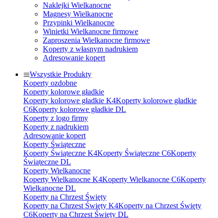
Naklejki Wielkanocne
Magnesy Wielkanocne
Przypinki Wielkanocne
Winietki Wielkanocne firmowe
Zaproszenia Wielkanocne firmowe
Koperty z własnym nadrukiem
Adresowanie kopert
Wszystkie Produkty
Koperty ozdobne
Koperty kolorowe gładkie
Koperty kolorowe gładkie K4
Koperty kolorowe gładkie
C6
Koperty kolorowe gładkie DL
Koperty z logo firmy
Koperty z nadrukiem
Adresowanie kopert
Koperty Świąteczne
Koperty Świąteczne K4
Koperty Świąteczne C6
Koperty
Świąteczne DL
Koperty Wielkanocne
Koperty Wielkanocne K4
Koperty Wielkanocne C6
Koperty
Wielkanocne DL
Koperty na Chrzest Święty
Koperty na Chrzest Święty K4
Koperty na Chrzest Święty
C6
Koperty na Chrzest Święty DL