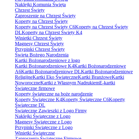
Naklejki Komunia Święta
Chrzest Święty
Zaproszenie na Chrzest Święty
Koperty na Chrzest Święty
Koperty na Chrzest Święty C6
Koperty na Chrzest Święty
DL
Koperty na Chrzest Święty K4
Winietki Chrzest Święty
Magnesy Chrzest Święty
Przypinki Chrzest Święty
Święta Bożego Narodzenia
Kartki Bożonarodzeniowe z logo
Kartki Bożonarodzeniowe K4
Kartki Bożonarodzeniowe
A6
Kartki Bożonarodzeniowe DL
Kartki Bożonarodzeniowe
Religijne
Kartki Eko Świąteczne
Kartki Branżowe
Kartki
Noworoczne
Kartki z Własnym Nadrukiem
E-kartki
Świąteczne firmowe
Koperty świąteczne na boże narodzenie
Koperty Świąteczne K4
Koperty Świąteczne C6
Koperty
Świąteczne DL
Świąteczne Zawieszki z Logo Firmy
Naklejki Świąteczne z Logo
Magnesy Świąteczne z Logo
Przypinki Świąteczne z Logo
Winietki Świąteczne
Zaproszenia Świąteczne Firmowe