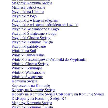
Magnesy Komunia Święta
Magnesy patriotyczne
Przypinki na Ubrania
Przypinki z logo
Przypinki z własnym zdjęciem
Przypinki z własnym nadrukiem od 1 sztuki
Przypinki Wielkanocne z Logo
Przypinki Świąteczne z Logo
Przypinki Chrzest Święty
Przypinki Komunia Święta
Przypinki patriotyczne
Winietki na Stół
Winietki Uniwersalne
Winietki Personalizowane
Winietki do Wypisania
Winietki Chrzest Święty
Winietki Komunijne
Winietki Wielkanocne
Winietki Świąteczne
Komunia Święta
Zaproszenie na Komunię
Koperty na Komunię Świętą
Koperty na Komunię Święta C6
Koperty na Komunię Święta
DL
Koperty na Komunię Święta K4
Magnesy Komunia Święta
Przypinki Komunia Święta