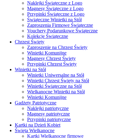
Naklejki Świąteczne z Logo
Magnesy Świąteczne z Logo
Przypinki Świąteczne z Logo
Świąteczne Winietki na Stół
Zaproszenia Firmowe Świąteczne
Vouchery Podarunkowe Świąteczne
Kolekcje Świąteczne
Chrzest Święty
Zaproszenie na Chrzest Święty
Winietki Komunijne
Magnesy Chrzest Święty
Przypinki Chrzest Święty
Winietki na Stół
Winietki Uniwersalne na Stół
Winietki Chrzest Święty na Stół
Winietki Świąteczne na Stół
Wielkanocne Winietki na Stół
Winietki Komunijne
Gadżety Patriotyczne
Naklejki patriotyczne
Magnesy patriotyczne
Przypinki patriotyczne
Kartki na Dzień Kobiet
Święta Wielkanocne
Kartki Wielkanocne firmowe