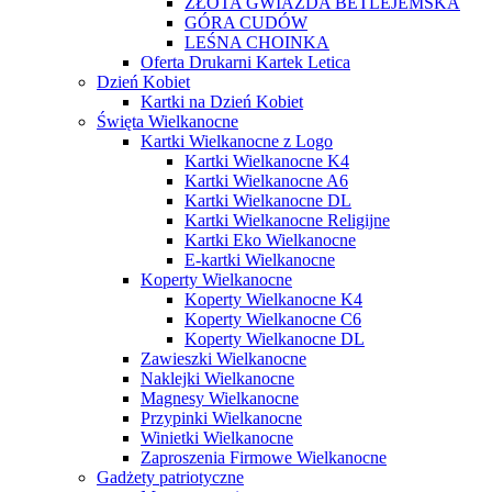
ZŁOTA GWIAZDA BETLEJEMSKA
GÓRA CUDÓW
LEŚNA CHOINKA
Oferta Drukarni Kartek Letica
Dzień Kobiet
Kartki na Dzień Kobiet
Święta Wielkanocne
Kartki Wielkanocne z Logo
Kartki Wielkanocne K4
Kartki Wielkanocne A6
Kartki Wielkanocne DL
Kartki Wielkanocne Religijne
Kartki Eko Wielkanocne
E-kartki Wielkanocne
Koperty Wielkanocne
Koperty Wielkanocne K4
Koperty Wielkanocne C6
Koperty Wielkanocne DL
Zawieszki Wielkanocne
Naklejki Wielkanocne
Magnesy Wielkanocne
Przypinki Wielkanocne
Winietki Wielkanocne
Zaproszenia Firmowe Wielkanocne
Gadżety patriotyczne