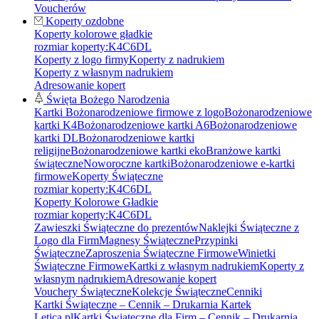
Voucherów
Koperty ozdobne
Koperty kolorowe gładkie
rozmiar koperty:
K4
C6
DL
Koperty z logo firmy
Koperty z nadrukiem
Koperty z własnym nadrukiem
Adresowanie kopert
Święta Bożego Narodzenia
Kartki Bożonarodzeniowe firmowe z logo
Bożonarodzeniowe
kartki K4
Bożonarodzeniowe kartki A6
Bożonarodzeniowe
kartki DL
Bożonarodzeniowe kartki
religijne
Bożonarodzeniowe kartki eko
Branżowe kartki
świąteczne
Noworoczne kartki
Bożonarodzeniowe e-kartki
firmowe
Koperty Świąteczne
rozmiar koperty:
K4
C6
DL
Koperty Kolorowe Gładkie
rozmiar koperty:
K4
C6
DL
Zawieszki Świąteczne do prezentów
Naklejki Świąteczne z
Logo dla Firm
Magnesy Świąteczne
Przypinki
Świąteczne
Zaproszenia Świąteczne Firmowe
Winietki
Świąteczne Firmowe
Kartki z własnym nadrukiem
Koperty z
własnym nadrukiem
Adresowanie kopert
Vouchery Świąteczne
Kolekcje Świąteczne
Cenniki
Kartki Świąteczne – Cennik – Drukarnia Kartek
Letica.pl
Kartki Świąteczne dla Firm – Cennik – Drukarnia