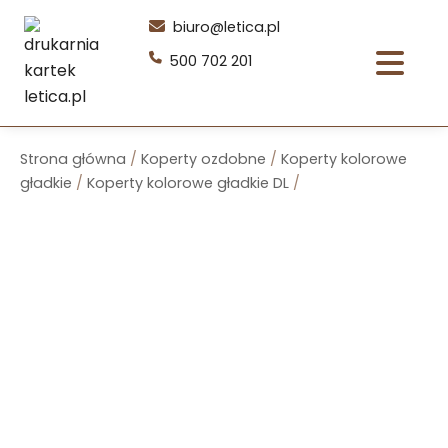
Przejdź
biuro@letica.pl
do
500 702 201
treści
Strona główna
/
Koperty ozdobne
/
Koperty kolorowe
gładkie
/
Koperty kolorowe gładkie DL
/