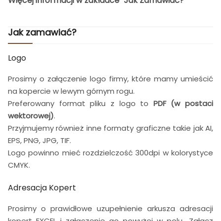
Więcej informacji w zakładce "Jak Zamawiać?"
Jak zamawiać?
Logo
Prosimy o załączenie logo firmy, które mamy umieścić
na kopercie w lewym górnym rogu.
Preferowany format pliku z logo to
PDF (w postaci
wektorowej)
.
Przyjmujemy również inne formaty graficzne takie jak AI,
EPS, PNG, JPG, TIF.
Logo powinno mieć rozdzielczość 300dpi w kolorystyce
CMYK.
Adresacja Kopert
Prosimy o prawidłowe uzupełnienie arkusza adresacji
kopert EXCEL i załączenie go powyżej w polu „Załącz