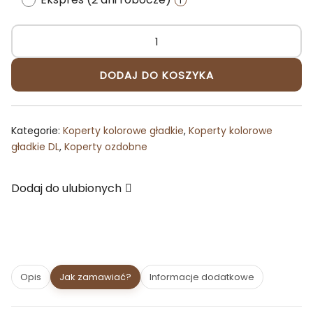
ilość
Koperta
DODAJ DO KOSZYKA
DL
jasnozielona
ozdobna
Kategorie:
Koperty kolorowe gładkie
,
Koperty kolorowe
matowa
gładkie DL
,
Koperty ozdobne
Dodaj do ulubionych
Opis
Jak zamawiać?
Informacje dodatkowe