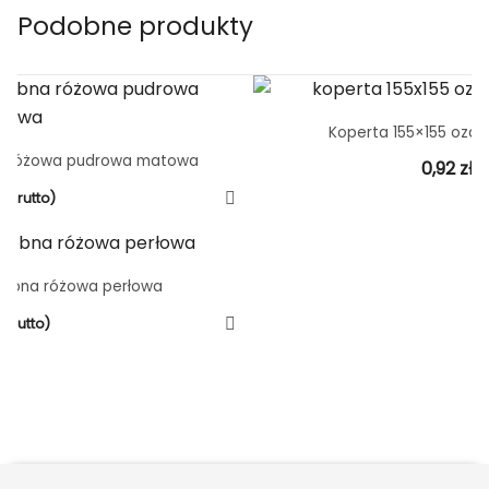
Podobne produkty
Koperta 155×155 ozd
na różowa pudrowa matowa
0,92
zł
(
(brutto)
dobna różowa perłowa
(brutto)