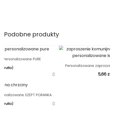
Podobne produkty
e Personalizowane PURE
Personalizowane zaproszen
(brutto)
5,66
zł
(
ersonalizowane SZEPT PORANKA
(brutto)