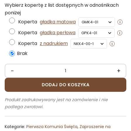
Wybierz kopertę z list dostępnych w odnośnikach
poniżej
Koperta
gładka matowa
Koperta
gładka perłowa
Koperta
z nadrukiem
Brak
-
+
ilość
Zaproszenia
DODAJ DO KOSZYKA
na
Pierwszą
Produkt zadrukowywany jest na zamówienie i nie
Komunię
podlega zwrotowi.
GALANTERIA
personalizowane
Kategorie:
Pierwsza Komunia Święta
,
Zaproszenie na