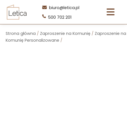
Przejdź
biuro@letica.pl
do
500 702 201
treści
Strona główna
/
Zaproszenie na Komunię
/
Zaproszenie na
Komunię Personalizowane
/