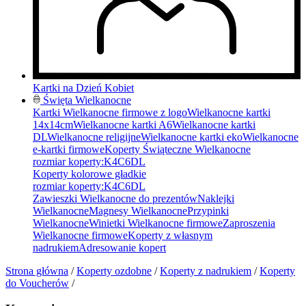
Kartki na Dzień Kobiet
Święta Wielkanocne
Kartki Wielkanocne firmowe z logo
Wielkanocne kartki
14x14cm
Wielkanocne kartki A6
Wielkanocne kartki
DL
Wielkanocne religijne
Wielkanocne kartki eko
Wielkanocne
e-kartki firmowe
Koperty Świąteczne Wielkanocne
rozmiar koperty:
K4
C6
DL
Koperty kolorowe gładkie
rozmiar koperty:
K4
C6
DL
Zawieszki Wielkanocne do prezentów
Naklejki
Wielkanocne
Magnesy Wielkanocne
Przypinki
Wielkanocne
Winietki Wielkanocne firmowe
Zaproszenia
Wielkanocne firmowe
Koperty z własnym
nadrukiem
Adresowanie kopert
Strona główna
/
Koperty ozdobne
/
Koperty z nadrukiem
/
Koperty
do Voucherów
/