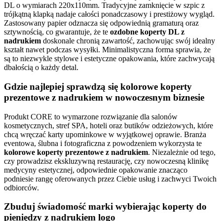
DL o wymiarach 220x110mm. Tradycyjne zamknięcie w szpic z
trójkątną klapką nadaje całości ponadczasowy i prestiżowy wygląd.
Zastosowany papier odznacza się odpowiednią gramaturą oraz
sztywnością, co gwarantuje, że te
ozdobne koperty DL z
nadrukiem
doskonale chronią zawartość, zachowując swój idealny
kształt nawet podczas wysyłki. Minimalistyczna forma sprawia, że
są to niezwykle stylowe i estetyczne opakowania, które zachwycają
dbałością o każdy detal.
Gdzie najlepiej sprawdzą się kolorowe koperty
prezentowe z nadrukiem w nowoczesnym biznesie
Produkt CORE to wymarzone rozwiązanie dla salonów
kosmetycznych, stref SPA, hoteli oraz butików odzieżowych, które
chcą wręczać karty upominkowe w wyjątkowej oprawie. Branża
eventowa, ślubna i fotograficzna z powodzeniem wykorzysta te
kolorowe koperty prezentowe z nadrukiem
. Niezależnie od tego,
czy prowadzisz ekskluzywną restaurację, czy nowoczesną klinikę
medycyny estetycznej, odpowiednie opakowanie znacząco
podniesie rangę oferowanych przez Ciebie usług i zachwyci Twoich
odbiorców.
Zbuduj świadomość marki wybierając koperty do
pieniędzy z nadrukiem logo