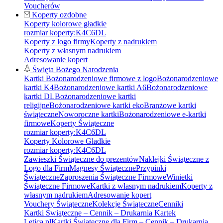
Voucherów
Koperty ozdobne
Koperty kolorowe gładkie
rozmiar koperty:
K4
C6
DL
Koperty z logo firmy
Koperty z nadrukiem
Koperty z własnym nadrukiem
Adresowanie kopert
Święta Bożego Narodzenia
Kartki Bożonarodzeniowe firmowe z logo
Bożonarodzeniowe
kartki K4
Bożonarodzeniowe kartki A6
Bożonarodzeniowe
kartki DL
Bożonarodzeniowe kartki
religijne
Bożonarodzeniowe kartki eko
Branżowe kartki
świąteczne
Noworoczne kartki
Bożonarodzeniowe e-kartki
firmowe
Koperty Świąteczne
rozmiar koperty:
K4
C6
DL
Koperty Kolorowe Gładkie
rozmiar koperty:
K4
C6
DL
Zawieszki Świąteczne do prezentów
Naklejki Świąteczne z
Logo dla Firm
Magnesy Świąteczne
Przypinki
Świąteczne
Zaproszenia Świąteczne Firmowe
Winietki
Świąteczne Firmowe
Kartki z własnym nadrukiem
Koperty z
własnym nadrukiem
Adresowanie kopert
Vouchery Świąteczne
Kolekcje Świąteczne
Cenniki
Kartki Świąteczne – Cennik – Drukarnia Kartek
Letica.pl
Kartki Świąteczne dla Firm – Cennik – Drukarnia