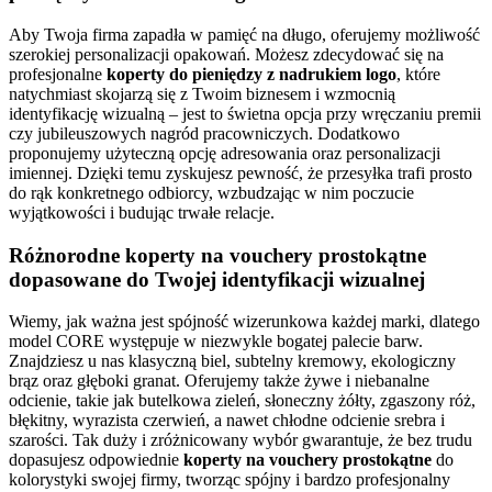
Aby Twoja firma zapadła w pamięć na długo, oferujemy możliwość
szerokiej personalizacji opakowań. Możesz zdecydować się na
profesjonalne
koperty do pieniędzy z nadrukiem logo
, które
natychmiast skojarzą się z Twoim biznesem i wzmocnią
identyfikację wizualną – jest to świetna opcja przy wręczaniu premii
czy jubileuszowych nagród pracowniczych. Dodatkowo
proponujemy użyteczną opcję adresowania oraz personalizacji
imiennej. Dzięki temu zyskujesz pewność, że przesyłka trafi prosto
do rąk konkretnego odbiorcy, wzbudzając w nim poczucie
wyjątkowości i budując trwałe relacje.
Różnorodne koperty na vouchery prostokątne
dopasowane do Twojej identyfikacji wizualnej
Wiemy, jak ważna jest spójność wizerunkowa każdej marki, dlatego
model CORE występuje w niezwykle bogatej palecie barw.
Znajdziesz u nas klasyczną biel, subtelny kremowy, ekologiczny
brąz oraz głęboki granat. Oferujemy także żywe i niebanalne
odcienie, takie jak butelkowa zieleń, słoneczny żółty, zgaszony róż,
błękitny, wyrazista czerwień, a nawet chłodne odcienie srebra i
szarości. Tak duży i zróżnicowany wybór gwarantuje, że bez trudu
dopasujesz odpowiednie
koperty na vouchery prostokątne
do
kolorystyki swojej firmy, tworząc spójny i bardzo profesjonalny