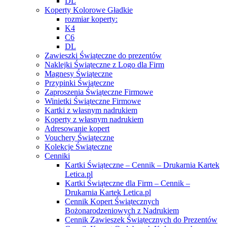
DL
Koperty Kolorowe Gładkie
rozmiar koperty:
K4
C6
DL
Zawieszki Świąteczne do prezentów
Naklejki Świąteczne z Logo dla Firm
Magnesy Świąteczne
Przypinki Świąteczne
Zaproszenia Świąteczne Firmowe
Winietki Świąteczne Firmowe
Kartki z własnym nadrukiem
Koperty z własnym nadrukiem
Adresowanie kopert
Vouchery Świąteczne
Kolekcje Świąteczne
Cenniki
Kartki Świąteczne – Cennik – Drukarnia Kartek
Letica.pl
Kartki Świąteczne dla Firm – Cennik –
Drukarnia Kartek Letica.pl
Cennik Kopert Świątecznych
Bożonarodzeniowych z Nadrukiem
Cennik Zawieszek Świątecznych do Prezentów