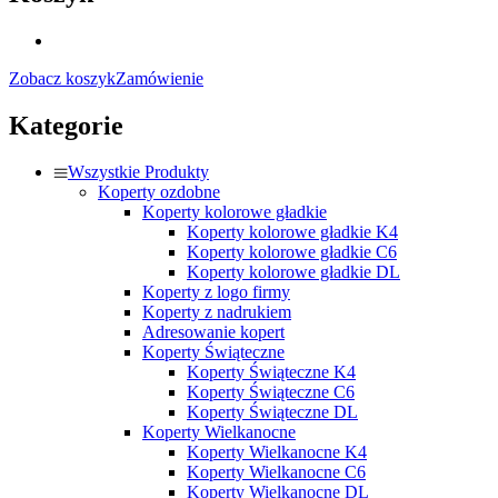
Zobacz koszyk
Zamówienie
Kategorie
Wszystkie Produkty
Koperty ozdobne
Koperty kolorowe gładkie
Koperty kolorowe gładkie K4
Koperty kolorowe gładkie C6
Koperty kolorowe gładkie DL
Koperty z logo firmy
Koperty z nadrukiem
Adresowanie kopert
Koperty Świąteczne
Koperty Świąteczne K4
Koperty Świąteczne C6
Koperty Świąteczne DL
Koperty Wielkanocne
Koperty Wielkanocne K4
Koperty Wielkanocne C6
Koperty Wielkanocne DL