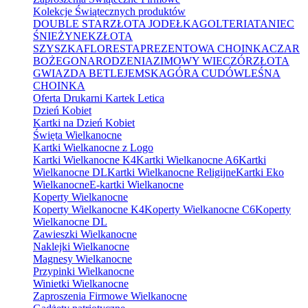
Kolekcje Świątecznych produktów
DOUBLE STAR
ZŁOTA JODEŁKA
GOLTERIA
TANIEC
ŚNIEŻYNEK
ZŁOTA
SZYSZKA
FLORESTA
PREZENTOWA CHOINKA
CZAR
BOŻEGONARODZENIA
ZIMOWY WIECZÓR
ZŁOTA
GWIAZDA BETLEJEMSKA
GÓRA CUDÓW
LEŚNA
CHOINKA
Oferta Drukarni Kartek Letica
Dzień Kobiet
Kartki na Dzień Kobiet
Święta Wielkanocne
Kartki Wielkanocne z Logo
Kartki Wielkanocne K4
Kartki Wielkanocne A6
Kartki
Wielkanocne DL
Kartki Wielkanocne Religijne
Kartki Eko
Wielkanocne
E-kartki Wielkanocne
Koperty Wielkanocne
Koperty Wielkanocne K4
Koperty Wielkanocne C6
Koperty
Wielkanocne DL
Zawieszki Wielkanocne
Naklejki Wielkanocne
Magnesy Wielkanocne
Przypinki Wielkanocne
Winietki Wielkanocne
Zaproszenia Firmowe Wielkanocne