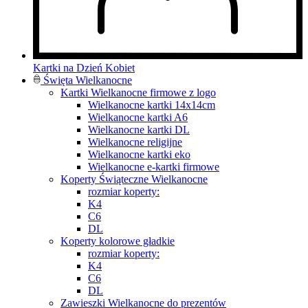
Kartki na Dzień Kobiet
Święta Wielkanocne
Kartki Wielkanocne firmowe z logo
Wielkanocne kartki 14x14cm
Wielkanocne kartki A6
Wielkanocne kartki DL
Wielkanocne religijne
Wielkanocne kartki eko
Wielkanocne e-kartki firmowe
Koperty Świąteczne Wielkanocne
rozmiar koperty:
K4
C6
DL
Koperty kolorowe gładkie
rozmiar koperty:
K4
C6
DL
Zawieszki Wielkanocne do prezentów