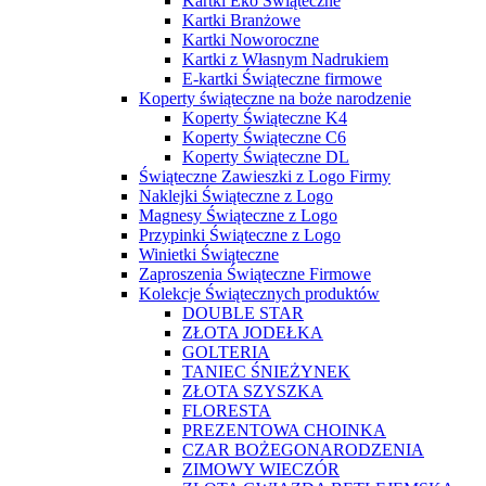
Kartki Eko Świąteczne
Kartki Branżowe
Kartki Noworoczne
Kartki z Własnym Nadrukiem
E-kartki Świąteczne firmowe
Koperty świąteczne na boże narodzenie
Koperty Świąteczne K4
Koperty Świąteczne C6
Koperty Świąteczne DL
Świąteczne Zawieszki z Logo Firmy
Naklejki Świąteczne z Logo
Magnesy Świąteczne z Logo
Przypinki Świąteczne z Logo
Winietki Świąteczne
Zaproszenia Świąteczne Firmowe
Kolekcje Świątecznych produktów
DOUBLE STAR
ZŁOTA JODEŁKA
GOLTERIA
TANIEC ŚNIEŻYNEK
ZŁOTA SZYSZKA
FLORESTA
PREZENTOWA CHOINKA
CZAR BOŻEGONARODZENIA
ZIMOWY WIECZÓR