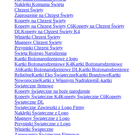
Naklejki Komunia Święta
Chrzest Święty
Zaproszenie na Chrzest Święty
Koperty na Chrzest Święty
Koperty na Chrzest Święty C6
Koperty na Chrzest Święty
DL
Koperty na Chrzest Święty K4
Winietki Chrzest Święty
Magnesy Chrzest Święty
Przypinki Chrzest Święty
Święta Bożego Narodzenia
Kartki Bożonarodzeniowe z logo
Kartki Bożonarodzeniowe K4
Kartki Bożonarodzeniowe
A6
Kartki Bożonarodzeniowe DL
Kartki Bożonarodzeniowe
Religijne
Kartki Eko Świąteczne
Kartki Branżowe
Kartki
Noworoczne
Kartki z Własnym Nadrukiem
E-kartki
Świąteczne firmowe
Koperty świąteczne na boże narodzenie
Koperty Świąteczne K4
Koperty Świąteczne C6
Koperty
Świąteczne DL
Świąteczne Zawieszki z Logo Firmy
Naklejki Świąteczne z Logo
Magnesy Świąteczne z Logo
Przypinki Świąteczne z Logo
Winietki Świąteczne
Zaproszenia Świąteczne Firmowe