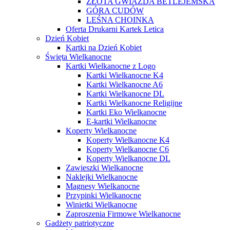
ZŁOTA GWIAZDA BETLEJEMSKA
GÓRA CUDÓW
LEŚNA CHOINKA
Oferta Drukarni Kartek Letica
Dzień Kobiet
Kartki na Dzień Kobiet
Święta Wielkanocne
Kartki Wielkanocne z Logo
Kartki Wielkanocne K4
Kartki Wielkanocne A6
Kartki Wielkanocne DL
Kartki Wielkanocne Religijne
Kartki Eko Wielkanocne
E-kartki Wielkanocne
Koperty Wielkanocne
Koperty Wielkanocne K4
Koperty Wielkanocne C6
Koperty Wielkanocne DL
Zawieszki Wielkanocne
Naklejki Wielkanocne
Magnesy Wielkanocne
Przypinki Wielkanocne
Winietki Wielkanocne
Zaproszenia Firmowe Wielkanocne
Gadżety patriotyczne