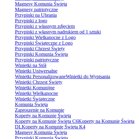
Magnesy Komunia Święta
Magnesy patriotyczne
Przypinki na Ubrania
Przypinki z logo
Przypinki z własnym zdjęciem
Przypinki z własnym nadrukiem od 1 sztuki
Przypinki Wielkanocne z Logo
Przypinki Świąteczne z Logo
Przypinki Chrzest Święty
Przypinki Komunia Święta
Przypinki patriotyczne
Winietki na Stół
Winietki Uniwersalne
Winietki Personalizowane
Winietki do Wypisania
Winietki Chrzest Święty
Winietki Komunijne
Winietki Wielkanocne
Winietki Świąteczne
Komunia Święta
Zaproszenie na Komunię
Koperty na Komunię Świętą
Koperty na Komunię Święta C6
Koperty na Komunię Święta
DL
Koperty na Komunię Święta K4
Magnesy Komunia Święta
Przypinki Komunia Święta