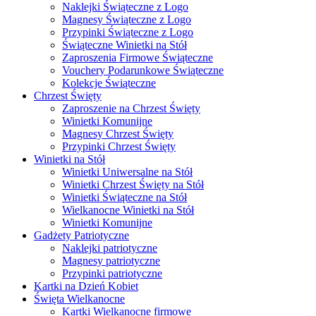
Naklejki Świąteczne z Logo
Magnesy Świąteczne z Logo
Przypinki Świąteczne z Logo
Świąteczne Winietki na Stół
Zaproszenia Firmowe Świąteczne
Vouchery Podarunkowe Świąteczne
Kolekcje Świąteczne
Chrzest Święty
Zaproszenie na Chrzest Święty
Winietki Komunijne
Magnesy Chrzest Święty
Przypinki Chrzest Święty
Winietki na Stół
Winietki Uniwersalne na Stół
Winietki Chrzest Święty na Stół
Winietki Świąteczne na Stół
Wielkanocne Winietki na Stół
Winietki Komunijne
Gadżety Patriotyczne
Naklejki patriotyczne
Magnesy patriotyczne
Przypinki patriotyczne
Kartki na Dzień Kobiet
Święta Wielkanocne
Kartki Wielkanocne firmowe