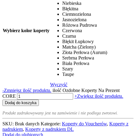
Niebieska
Błękitna
Ciemnozielona
Jasnozielona
Różowa Pudrowa
Wybierz kolor koperty
Czerwona
Czarna
Błękit Łupkowy
Matcha (Zielony)
Złota Perłowa (Aurum)
Srebrna Perłowa
Biała Perłowa
Szary
Taupe
Wyczyść
-
Zmniejsz ilość produktu.
ilość Ozdobne Koperty Na Prezent
CORE
+
Zwiększ ilość produktu.
Dodaj do koszyka
Produkt zadrukowywany jest na zamówienie i nie podlega zwrotowi.
SKU:
Brak danych
Kategorie:
Koperty do Voucherów
,
Koperty z
nadrukiem
,
Koperty z nadrukiem DL
Dodaj do ulubionych