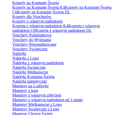
Koperty na Komunię Świętą
Koperty na Komunię Święta K4
Koperty na Komunię Święta
C6
Koperty na Komunię Święta DL
Koperty dla Voucherów
Koperty z własnym nadrukiem
Koperta z własnym nadrukiem K4
Koperta z własnym
nadrukiem C6
Koperta z własnym nadrukiem DL
Vouchery Podarunkowe
Vouchery do Wypisania
Vouchery Personalizowane
Vouchery Świąteczne
Naklejki
Naklejki z Logo
Naklejka z własnym nadrukiem
Naklejki Świąteczne
Naklejki Wielkanocne
Naklejki Komunia Święta
Naklejki patriotyczne
Magnesy na Lodówkę
Magnesy z logo
Magnesy z własnym zdjęciem
Magnesy z własnym nadrukiem od 1 sztuki
Magnesy Wielkanocne z Logo
Magnesy Świąteczne z Logo
Magnesy Chrzest Święty