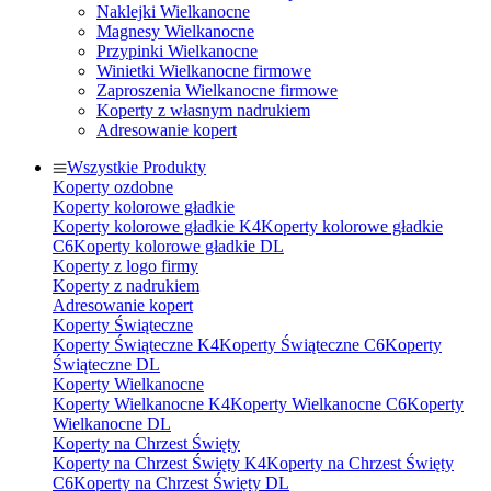
Naklejki Wielkanocne
Magnesy Wielkanocne
Przypinki Wielkanocne
Winietki Wielkanocne firmowe
Zaproszenia Wielkanocne firmowe
Koperty z własnym nadrukiem
Adresowanie kopert
Wszystkie Produkty
Koperty ozdobne
Koperty kolorowe gładkie
Koperty kolorowe gładkie K4
Koperty kolorowe gładkie
C6
Koperty kolorowe gładkie DL
Koperty z logo firmy
Koperty z nadrukiem
Adresowanie kopert
Koperty Świąteczne
Koperty Świąteczne K4
Koperty Świąteczne C6
Koperty
Świąteczne DL
Koperty Wielkanocne
Koperty Wielkanocne K4
Koperty Wielkanocne C6
Koperty
Wielkanocne DL
Koperty na Chrzest Święty
Koperty na Chrzest Święty K4
Koperty na Chrzest Święty
C6
Koperty na Chrzest Święty DL