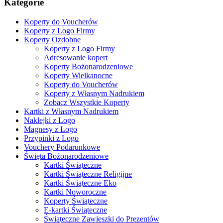
Kategorie
Koperty do Voucherów
Koperty z Logo Firmy
Koperty Ozdobne
Koperty z Logo Firmy
Adresowanie kopert
Koperty Bożonarodzeniowe
Koperty Wielkanocne
Koperty do Voucherów
Koperty z Własnym Nadrukiem
Zobacz Wszystkie Koperty
Kartki z Własnym Nadrukiem
Naklejki z Logo
Magnesy z Logo
Przypinki z Logo
Vouchery Podarunkowe
Święta Bożonarodzeniowe
Kartki Świąteczne
Kartki Świąteczne Religijne
Kartki Świąteczne Eko
Kartki Noworoczne
Koperty Świąteczne
E-kartki Świąteczne
Świąteczne Zawieszki do Prezentów