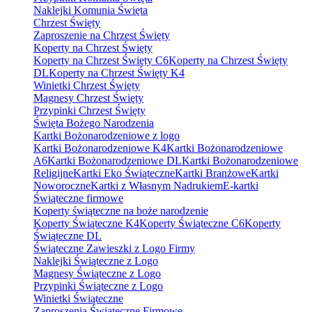
Naklejki Komunia Święta
Chrzest Święty
Zaproszenie na Chrzest Święty
Koperty na Chrzest Święty
Koperty na Chrzest Święty C6
Koperty na Chrzest Święty
DL
Koperty na Chrzest Święty K4
Winietki Chrzest Święty
Magnesy Chrzest Święty
Przypinki Chrzest Święty
Święta Bożego Narodzenia
Kartki Bożonarodzeniowe z logo
Kartki Bożonarodzeniowe K4
Kartki Bożonarodzeniowe
A6
Kartki Bożonarodzeniowe DL
Kartki Bożonarodzeniowe
Religijne
Kartki Eko Świąteczne
Kartki Branżowe
Kartki
Noworoczne
Kartki z Własnym Nadrukiem
E-kartki
Świąteczne firmowe
Koperty świąteczne na boże narodzenie
Koperty Świąteczne K4
Koperty Świąteczne C6
Koperty
Świąteczne DL
Świąteczne Zawieszki z Logo Firmy
Naklejki Świąteczne z Logo
Magnesy Świąteczne z Logo
Przypinki Świąteczne z Logo
Winietki Świąteczne
Zaproszenia Świąteczne Firmowe