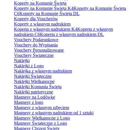
Koperty na Komunię Świętą
Koperty na Komunię Święta K4
Koperty na Komunię Święta
C6
Koperty na Komunię Święta DL
Koperty dla Voucherów
Koperty z własnym nadrukiem
Koperta z własnym nadrukiem K4
Koperta z własnym
nadrukiem C6
Koperta z własnym nadrukiem DL
Vouchery Podarunkowe
Vouchery do Wypisania
Vouchery Personalizowane
Vouchery Świąteczne
Naklejki
Naklejki z Logo
Naklejka z własnym nadrukiem
Naklejki Świąteczne
Naklejki Wielkanocne
Naklejki Komunia Święta
Naklejki patriotyczne
Magnesy na Lodówkę
Magnesy z logo
Magnesy z własnym zdjęciem
Magnesy z własnym nadrukiem od 1 sztuki
Magnesy Wielkanocne z Logo
Magnesy Świąteczne z Logo
Magnesy Chrzest Święty