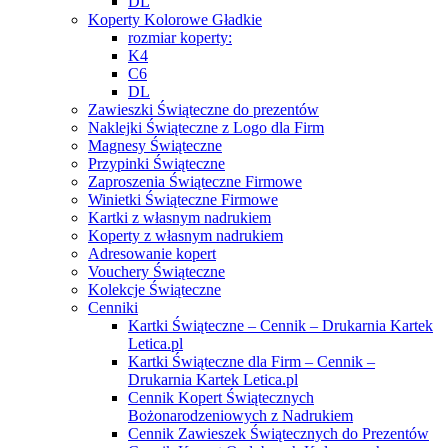
DL
Koperty Kolorowe Gładkie
rozmiar koperty:
K4
C6
DL
Zawieszki Świąteczne do prezentów
Naklejki Świąteczne z Logo dla Firm
Magnesy Świąteczne
Przypinki Świąteczne
Zaproszenia Świąteczne Firmowe
Winietki Świąteczne Firmowe
Kartki z własnym nadrukiem
Koperty z własnym nadrukiem
Adresowanie kopert
Vouchery Świąteczne
Kolekcje Świąteczne
Cenniki
Kartki Świąteczne – Cennik – Drukarnia Kartek
Letica.pl
Kartki Świąteczne dla Firm – Cennik –
Drukarnia Kartek Letica.pl
Cennik Kopert Świątecznych
Bożonarodzeniowych z Nadrukiem
Cennik Zawieszek Świątecznych do Prezentów