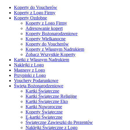
Koperty do Voucherów
Koperty z Logo Firmy
Koperty Ozdobne
Koperty z Logo Firmy
Adresowanie kopert
Koperty Bożonarodzeniowe
Koperty Wielkanocne
Koperty do Voucherów
Koperty z Własnym Nadrukiem
Zobacz Wszystkie Koperty
Kartki z Własnym Nadrukiem
Naklejki z Logo
Magnesy z Logo
Przypinki z Logo
Vouchery Podarunkowe
Święta Bożonarodzeniowe
Kartki Świąteczne
Kartki Świąteczne Religijne
Kartki Świąteczne Eko
Kartki Noworoczne
Koperty Świąteczne
E-kartki Świąteczne
Świąteczne Zawieszki do Prezentów
Naklejki Świąteczne z Logo