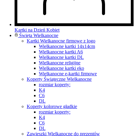
Kartki na Dzień Kobiet
Święta Wielkanocne
Kartki Wielkanocne firmowe z logo
Wielkanocne kartki 14x14cm
Wielkanocne kartki A6
Wielkanocne kartki DL
Wielkanocne religijne
Wielkanocne kartki eko
Wielkanocne e-kartki firmowe
Koperty Świąteczne Wielkanocne
rozmiar koperty:
K4
C6
DL
Koperty kolorowe gładkie
rozmiar koperty:
K4
C6
DL
Zawieszki Wielkanocne do prezentów