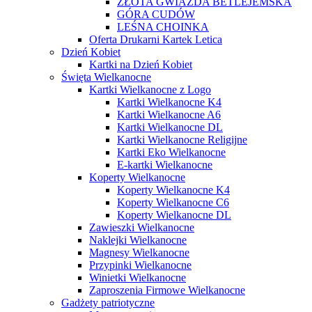
ZŁOTA GWIAZDA BETLEJEMSKA
GÓRA CUDÓW
LEŚNA CHOINKA
Oferta Drukarni Kartek Letica
Dzień Kobiet
Kartki na Dzień Kobiet
Święta Wielkanocne
Kartki Wielkanocne z Logo
Kartki Wielkanocne K4
Kartki Wielkanocne A6
Kartki Wielkanocne DL
Kartki Wielkanocne Religijne
Kartki Eko Wielkanocne
E-kartki Wielkanocne
Koperty Wielkanocne
Koperty Wielkanocne K4
Koperty Wielkanocne C6
Koperty Wielkanocne DL
Zawieszki Wielkanocne
Naklejki Wielkanocne
Magnesy Wielkanocne
Przypinki Wielkanocne
Winietki Wielkanocne
Zaproszenia Firmowe Wielkanocne
Gadżety patriotyczne