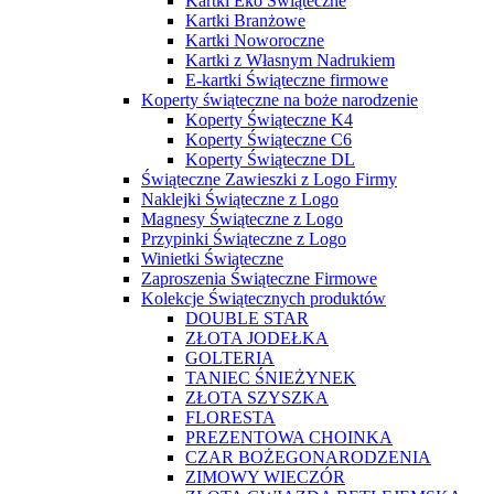
Kartki Eko Świąteczne
Kartki Branżowe
Kartki Noworoczne
Kartki z Własnym Nadrukiem
E-kartki Świąteczne firmowe
Koperty świąteczne na boże narodzenie
Koperty Świąteczne K4
Koperty Świąteczne C6
Koperty Świąteczne DL
Świąteczne Zawieszki z Logo Firmy
Naklejki Świąteczne z Logo
Magnesy Świąteczne z Logo
Przypinki Świąteczne z Logo
Winietki Świąteczne
Zaproszenia Świąteczne Firmowe
Kolekcje Świątecznych produktów
DOUBLE STAR
ZŁOTA JODEŁKA
GOLTERIA
TANIEC ŚNIEŻYNEK
ZŁOTA SZYSZKA
FLORESTA
PREZENTOWA CHOINKA
CZAR BOŻEGONARODZENIA
ZIMOWY WIECZÓR