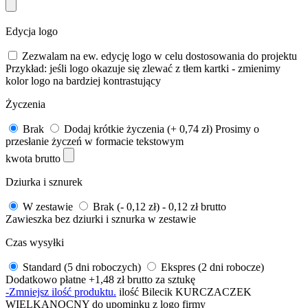
Edycja logo
Zezwalam na ew. edycję logo w celu dostosowania do projektu
Przykład: jeśli logo okazuje się zlewać z tłem kartki - zmienimy
kolor logo na bardziej kontrastujący
Życzenia
Brak
Dodaj krótkie życzenia (+ 0,74 zł)
Prosimy o
przesłanie życzeń w formacie tekstowym
kwota brutto
Dziurka i sznurek
W zestawie
Brak (- 0,12 zł)
- 0,12 zł brutto
Zawieszka bez dziurki i sznurka w zestawie
Czas wysyłki
Standard (5 dni roboczych)
Ekspres (2 dni robocze)
Dodatkowo płatne +1,48 zł brutto za sztukę
-
Zmniejsz ilość produktu.
ilość Bilecik KURCZACZEK
WIELKANOCNY do upominku z logo firmy