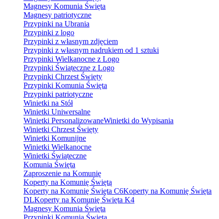
Magnesy Komunia Święta
Magnesy patriotyczne
Przypinki na Ubrania
Przypinki z logo
Przypinki z własnym zdjęciem
Przypinki z własnym nadrukiem od 1 sztuki
Przypinki Wielkanocne z Logo
Przypinki Świąteczne z Logo
Przypinki Chrzest Święty
Przypinki Komunia Święta
Przypinki patriotyczne
Winietki na Stół
Winietki Uniwersalne
Winietki Personalizowane
Winietki do Wypisania
Winietki Chrzest Święty
Winietki Komunijne
Winietki Wielkanocne
Winietki Świąteczne
Komunia Święta
Zaproszenie na Komunię
Koperty na Komunię Świętą
Koperty na Komunię Święta C6
Koperty na Komunię Święta
DL
Koperty na Komunię Święta K4
Magnesy Komunia Święta
Przypinki Komunia Święta