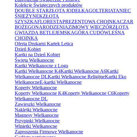
Kolekcje Świątecznych produktów
DOUBLE STAR
ZŁOTA JODEŁKA
GOLTERIA
TANIEC
ŚNIEŻYNEK
ZŁOTA
SZYSZKA
FLORESTA
PREZENTOWA CHOINKA
CZAR
BOŻEGONARODZENIA
ZIMOWY WIECZÓR
ZŁOTA
GWIAZDA BETLEJEMSKA
GÓRA CUDÓW
LEŚNA
CHOINKA
Oferta Drukarni Kartek Letica
Dzień Kobiet
Kartki na Dzień Kobiet
Święta Wielkanocne
Kartki Wielkanocne z Logo
Kartki Wielkanocne K4
Kartki Wielkanocne A6
Kartki
Wielkanocne DL
Kartki Wielkanocne Religijne
Kartki Eko
Wielkanocne
E-kartki Wielkanocne
Koperty Wielkanocne
Koperty Wielkanocne K4
Koperty Wielkanocne C6
Koperty
Wielkanocne DL
Zawieszki Wielkanocne
Naklejki Wielkanocne
Magnesy Wielkanocne
Przypinki Wielkanocne
Winietki Wielkanocne
Zaproszenia Firmowe Wielkanocne