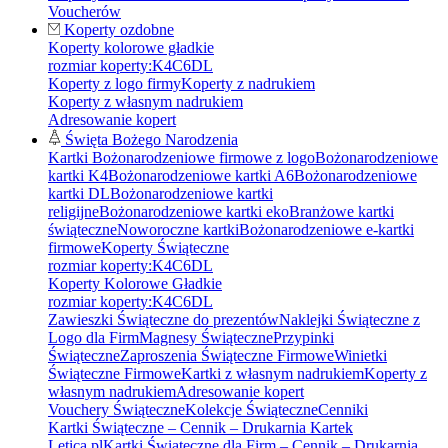
Voucherów
Koperty ozdobne
Koperty kolorowe gładkie
rozmiar koperty:
K4
C6
DL
Koperty z logo firmy
Koperty z nadrukiem
Koperty z własnym nadrukiem
Adresowanie kopert
Święta Bożego Narodzenia
Kartki Bożonarodzeniowe firmowe z logo
Bożonarodzeniowe
kartki K4
Bożonarodzeniowe kartki A6
Bożonarodzeniowe
kartki DL
Bożonarodzeniowe kartki
religijne
Bożonarodzeniowe kartki eko
Branżowe kartki
świąteczne
Noworoczne kartki
Bożonarodzeniowe e-kartki
firmowe
Koperty Świąteczne
rozmiar koperty:
K4
C6
DL
Koperty Kolorowe Gładkie
rozmiar koperty:
K4
C6
DL
Zawieszki Świąteczne do prezentów
Naklejki Świąteczne z
Logo dla Firm
Magnesy Świąteczne
Przypinki
Świąteczne
Zaproszenia Świąteczne Firmowe
Winietki
Świąteczne Firmowe
Kartki z własnym nadrukiem
Koperty z
własnym nadrukiem
Adresowanie kopert
Vouchery Świąteczne
Kolekcje Świąteczne
Cenniki
Kartki Świąteczne – Cennik – Drukarnia Kartek
Letica.pl
Kartki Świąteczne dla Firm – Cennik – Drukarnia