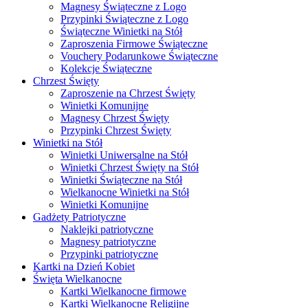
Magnesy Świąteczne z Logo
Przypinki Świąteczne z Logo
Świąteczne Winietki na Stół
Zaproszenia Firmowe Świąteczne
Vouchery Podarunkowe Świąteczne
Kolekcje Świąteczne
Chrzest Święty
Zaproszenie na Chrzest Święty
Winietki Komunijne
Magnesy Chrzest Święty
Przypinki Chrzest Święty
Winietki na Stół
Winietki Uniwersalne na Stół
Winietki Chrzest Święty na Stół
Winietki Świąteczne na Stół
Wielkanocne Winietki na Stół
Winietki Komunijne
Gadżety Patriotyczne
Naklejki patriotyczne
Magnesy patriotyczne
Przypinki patriotyczne
Kartki na Dzień Kobiet
Święta Wielkanocne
Kartki Wielkanocne firmowe
Kartki Wielkanocne Religijne