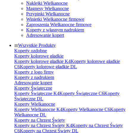
Naklejki Wielkanocne
Magnesy Wielkanocne
Przypinki Wielkanocne
Winietki Wielkanocne firmowe
Zaproszenia Wielkanocne firmowe
Koperty z własnym nadrukiem
Adresowanie kopert
Wszystkie Produkty
Koperty ozdobne
Koperty kolorowe gładkie
Koperty kolorowe gładkie K4
Koperty kolorowe gładkie
C6
Koperty kolorowe gładkie DL
Koperty z logo firmy
Koperty z nadrukiem
Adresowanie kopert
Koperty Świąteczne
Koperty Świąteczne K4
Koperty Świąteczne C6
Koperty
Świąteczne DL
Koperty Wielkanocne
Koperty Wielkanocne K4
Koperty Wielkanocne C6
Koperty
Wielkanocne DL
Koperty na Chrzest Święty
Koperty na Chrzest Święty K4
Koperty na Chrzest Święty
C6
Koperty na Chrzest Święty DL