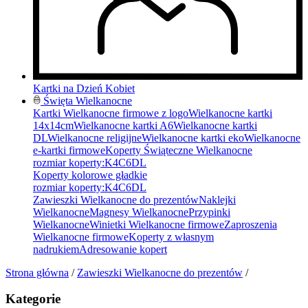
Kartki na Dzień Kobiet
Święta Wielkanocne
Kartki Wielkanocne firmowe z logo
Wielkanocne kartki
14x14cm
Wielkanocne kartki A6
Wielkanocne kartki
DL
Wielkanocne religijne
Wielkanocne kartki eko
Wielkanocne
e-kartki firmowe
Koperty Świąteczne Wielkanocne
rozmiar koperty:
K4
C6
DL
Koperty kolorowe gładkie
rozmiar koperty:
K4
C6
DL
Zawieszki Wielkanocne do prezentów
Naklejki
Wielkanocne
Magnesy Wielkanocne
Przypinki
Wielkanocne
Winietki Wielkanocne firmowe
Zaproszenia
Wielkanocne firmowe
Koperty z własnym
nadrukiem
Adresowanie kopert
Strona główna
/
Zawieszki Wielkanocne do prezentów
/
Kategorie