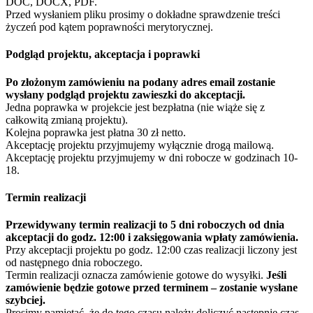
DOC, DOCX, PDF.
Przed wysłaniem pliku prosimy o dokładne sprawdzenie treści
życzeń pod kątem poprawności merytorycznej.
Podgląd projektu, akceptacja i poprawki
Po złożonym zamówieniu na podany adres email zostanie
wysłany podgląd projektu zawieszki do akceptacji.
Jedna poprawka w projekcie jest bezpłatna (nie wiąże się z
całkowitą zmianą projektu).
Kolejna poprawka jest płatna 30 zł netto.
Akceptację projektu przyjmujemy wyłącznie drogą mailową.
Akceptację projektu przyjmujemy w dni robocze w godzinach 10-
18.
Termin realizacji
Przewidywany termin realizacji to 5 dni roboczych od dnia
akceptacji do godz. 12:00 i zaksięgowania wpłaty zamówienia.
Przy akceptacji projektu po godz. 12:00 czas realizacji liczony jest
od następnego dnia roboczego.
Termin realizacji oznacza zamówienie gotowe do wysyłki.
Jeśli
zamówienie będzie gotowe przed terminem – zostanie wysłane
szybciej.
Prosimy pamiętać, że do tego czasu należy doliczyć następnie czas