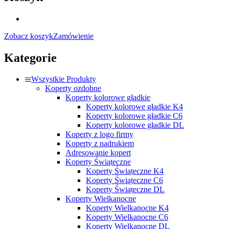
Zobacz koszyk
Zamówienie
Kategorie
Wszystkie Produkty
Koperty ozdobne
Koperty kolorowe gładkie
Koperty kolorowe gładkie K4
Koperty kolorowe gładkie C6
Koperty kolorowe gładkie DL
Koperty z logo firmy
Koperty z nadrukiem
Adresowanie kopert
Koperty Świąteczne
Koperty Świąteczne K4
Koperty Świąteczne C6
Koperty Świąteczne DL
Koperty Wielkanocne
Koperty Wielkanocne K4
Koperty Wielkanocne C6
Koperty Wielkanocne DL