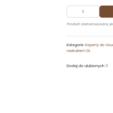
ilość
Koperta
Produkt zadrukowywany jes
Ozdobna
Na
Voucher
Kategorie:
Koperty do Vo
MONO
nadrukiem DL
Dodaj do ulubionych