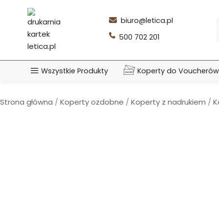
Przejdź
do
biuro@letica.pl
treści
500 702 201
Wszystkie Produkty
Koperty do Voucherów
Strona główna
/
Koperty ozdobne
/
Koperty z nadrukiem
/
K