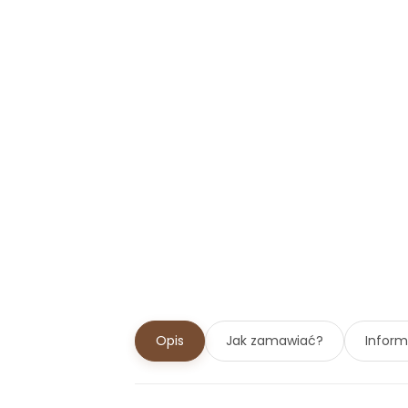
Opis
Jak zamawiać?
Infor