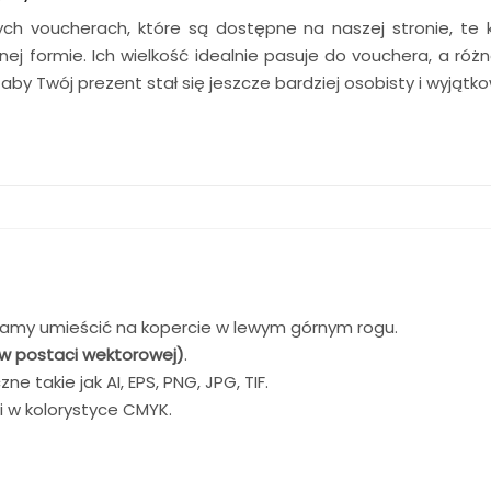
h voucherach, które są dostępne na naszej stronie, te k
j formie. Ich wielkość idealnie pasuje do vouchera, a r
aby Twój prezent stał się jeszcze bardziej osobisty i wyją
 mamy umieścić na kopercie w lewym górnym rogu.
(w postaci wektorowej)
.
e takie jak AI, EPS, PNG, JPG, TIF.
 w kolorystyce CMYK.