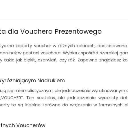
ta dla Vouchera Prezentowego
tyczne koperty voucher w różnych kolorach, dostosowane d
darunek w postaci vouchera. Wybierz spośród szerokiej gam
 takie jak błękit, czerwień, czy róż. Zapewne znajdziesz ko
 Wyróżniającym Nadrukiem
ują się minimalistycznym, ale jednocześnie wyrafinowanym d
k „VOUCHER”. Ten subtelny, ale jednocześnie wyrazisty de
perty te są idealne zarówno do wręczenia w formalnych ok
ątnych Voucherów