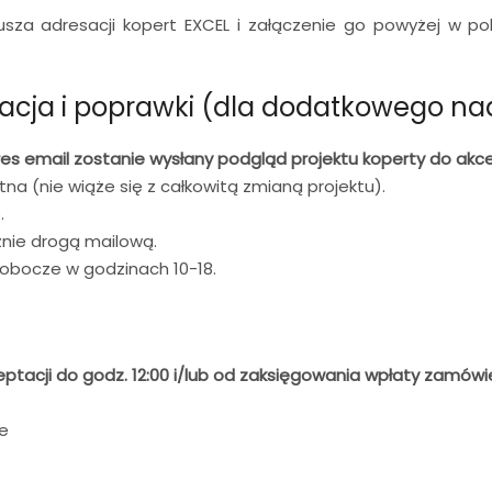
usza adresacji kopert EXCEL i załączenie go powyżej w pol
tacja i poprawki (dla dodatkowego na
 email zostanie wysłany podgląd projektu koperty do akce
na (nie wiąże się z całkowitą zmianą projektu).
.
znie drogą mailową.
robocze w godzinach 10-18.
kceptacji do godz. 12:00 i/lub od zaksięgowania wpłaty zamówi
e