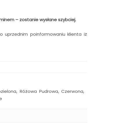
minem – zostanie wysłane szybciej.
po uprzednim poinformowaniu klienta iż
snozielona, Różowa Pudrowa, Czerwona,
e