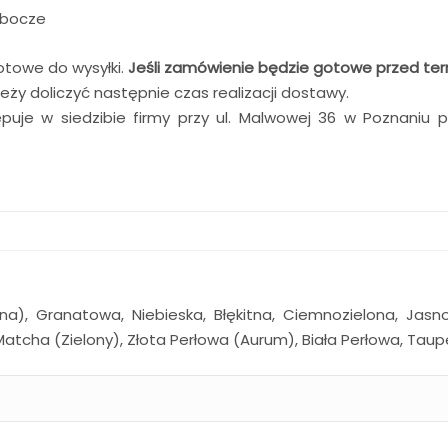
robocze
otowe do wysyłki.
Jeśli zamówienie będzie gotowe przed ter
ży doliczyć następnie czas realizacji dostawy.
ępuje w siedzibie firmy przy ul. Malwowej 36 w Poznaniu 
ralna), Granatowa, Niebieska, Błękitna, Ciemnozielona, Ja
Matcha (Zielony), Złota Perłowa (Aurum), Biała Perłowa, Taup