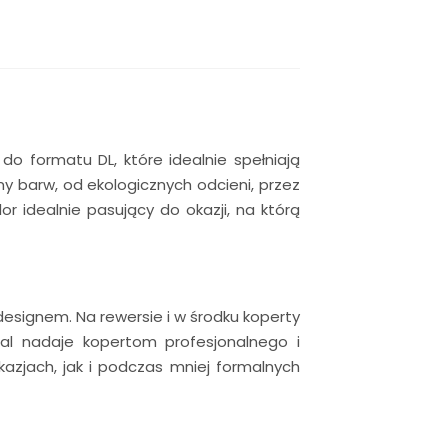
o formatu DL, które idealnie spełniają
y barw, od ekologicznych odcieni, przez
lor idealnie pasujący do okazji, na którą
esignem. Na rewersie i w środku koperty
tal nadaje kopertom profesjonalnego i
azjach, jak i podczas mniej formalnych