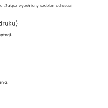
u „Załącz wypełniony szablon adresacji
druku)
ptacji.
enia.