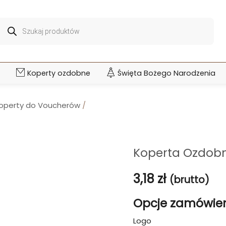
Wyszukiwarka
produktów
Koperty ozdobne
Święta Bożego Narodzenia
operty do Voucherów
/
Koperta Ozdob
3,18
zł
(brutto)
Opcje zamówie
Logo