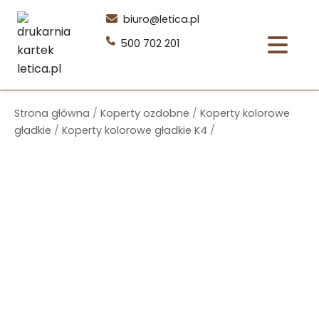
Przejdź
biuro@letica.pl
do
500 702 201
treści
Strona główna
/
Koperty ozdobne
/
Koperty kolorowe
gładkie
/
Koperty kolorowe gładkie K4
/