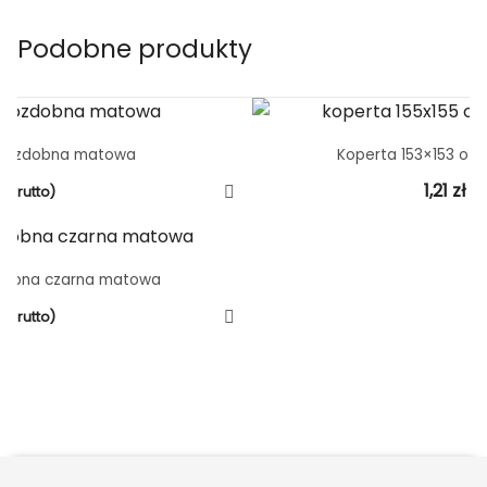
Podobne produkty
ła ozdobna matowa
Koperta 153×153 oz
1,21
zł
(brutto)
(b
zdobna czarna matowa
(brutto)