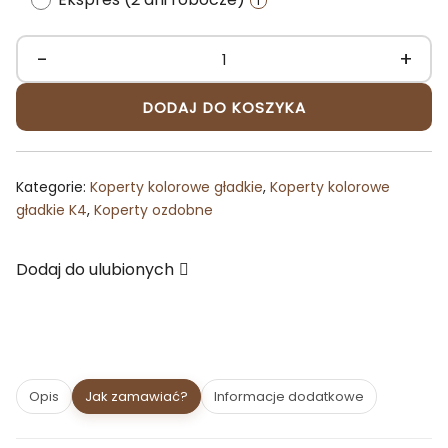
-
+
ilość
Koperta
DODAJ DO KOSZYKA
155x155
ozdobna
biała
Kategorie:
Koperty kolorowe gładkie
,
Koperty kolorowe
matowa
gładkie K4
,
Koperty ozdobne
zamykana
w
Dodaj do ulubionych
szpic
Opis
Jak zamawiać?
Informacje dodatkowe