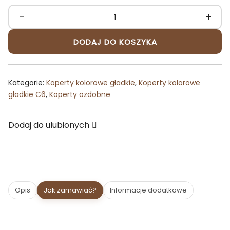
-
+
ilość
Koperta
DODAJ DO KOSZYKA
C6
jasnoniebieska
ozdobna
Kategorie:
Koperty kolorowe gładkie
,
Koperty kolorowe
matowa
gładkie C6
,
Koperty ozdobne
Dodaj do ulubionych
Opis
Jak zamawiać?
Informacje dodatkowe