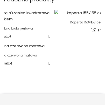
Koperta 153×153 ozd
zdobna biała perłowa
1,21
zł
(b
(brutto)
dobna czerwona matowa
(brutto)