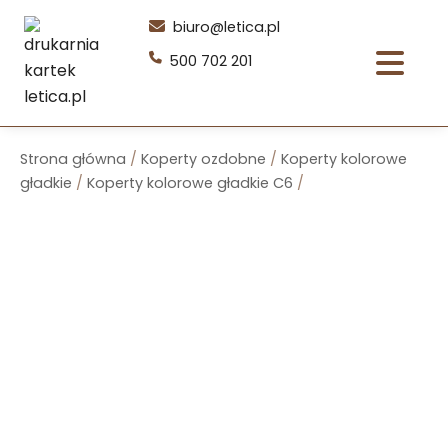
Przejdź
biuro@letica.pl
do
500 702 201
treści
Strona główna
/
Koperty ozdobne
/
Koperty kolorowe
gładkie
/
Koperty kolorowe gładkie C6
/